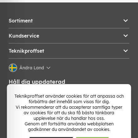
Sortiment
Kundservice
Teknikproffset
Ändra Land
Håll dig uppdaterad
Få de senaste nyheterna, hetaste erbjudandena och
Teknikproffset använder cookies för att anpassa och
bästa tipsen från oss direkt i din mejlkorg. Signa upp på
förbättra det innehåll som visas för dig.
vårt nyhetsbrev!
Vi rekommenderar att du accepterar samtliga typer
av cookies för att du ska få bästa tänkbara
upplevelse när du handlar hos oss.
OK
Genom att fortsätta använda webbplatsen
godkänner du användandet av cookies.