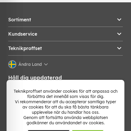
Sortiment
Kundservice
Teknikproffset
Ändra Land
Håll dig uppdaterad
Få de senaste nyheterna, hetaste erbjudandena och
Teknikproffset använder cookies för att anpassa och
bästa tipsen från oss direkt i din mejlkorg. Signa upp på
förbättra det innehåll som visas för dig.
vårt nyhetsbrev!
Vi rekommenderar att du accepterar samtliga typer
av cookies för att du ska få bästa tänkbara
upplevelse när du handlar hos oss.
OK
Genom att fortsätta använda webbplatsen
godkänner du användandet av cookies.