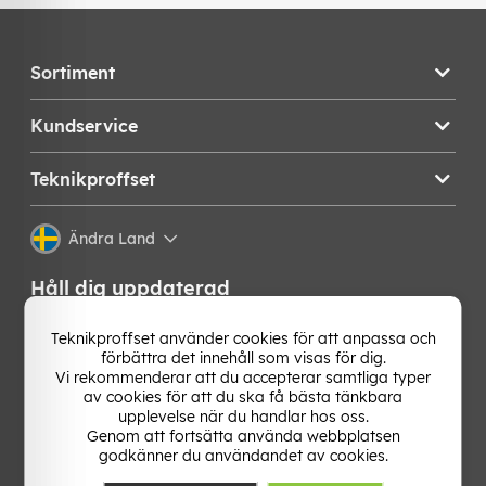
Sortiment
Kundservice
Teknikproffset
Ändra Land
Håll dig uppdaterad
Få de senaste nyheterna, hetaste erbjudandena och
Teknikproffset använder cookies för att anpassa och
bästa tipsen från oss direkt i din mejlkorg. Signa upp på
förbättra det innehåll som visas för dig.
vårt nyhetsbrev!
Vi rekommenderar att du accepterar samtliga typer
av cookies för att du ska få bästa tänkbara
upplevelse när du handlar hos oss.
OK
Genom att fortsätta använda webbplatsen
godkänner du användandet av cookies.