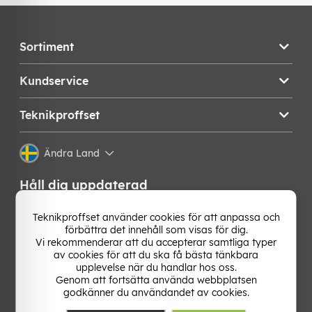
Sortiment
Kundservice
Teknikproffset
Ändra Land
Håll dig uppdaterad
Få de senaste nyheterna, hetaste erbjudandena och
Teknikproffset använder cookies för att anpassa och
bästa tipsen från oss direkt i din mejlkorg. Signa upp på
förbättra det innehåll som visas för dig.
vårt nyhetsbrev!
Vi rekommenderar att du accepterar samtliga typer
av cookies för att du ska få bästa tänkbara
upplevelse när du handlar hos oss.
OK
Genom att fortsätta använda webbplatsen
godkänner du användandet av cookies.