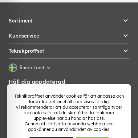
Sortiment
Kundservice
Teknikproffset
Ändra Land
Håll dig uppdaterad
Få de senaste nyheterna, hetaste erbjudandena och
Teknikproffset använder cookies för att anpassa och
bästa tipsen från oss direkt i din mejlkorg. Signa upp på
förbättra det innehåll som visas för dig.
vårt nyhetsbrev!
Vi rekommenderar att du accepterar samtliga typer
av cookies för att du ska få bästa tänkbara
upplevelse när du handlar hos oss.
OK
Genom att fortsätta använda webbplatsen
godkänner du användandet av cookies.