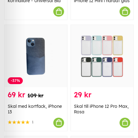
korthållare - Universal Blå
iPhone 12 Mini i härdat glas
-37%
69 kr
29 kr
109 kr
Skal med kortfack, iPhone
Skal till iPhone 12 Pro Max,
13
Rosa
1