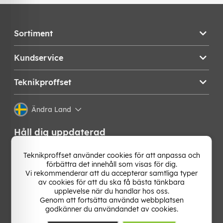
Sortiment
Kundservice
Teknikproffset
Ändra Land
Håll dig uppdaterad
Få de senaste nyheterna, hetaste erbjudandena och
Teknikproffset använder cookies för att anpassa och
bästa tipsen från oss direkt i din mejlkorg. Signa upp på
förbättra det innehåll som visas för dig.
vårt nyhetsbrev!
Vi rekommenderar att du accepterar samtliga typer
av cookies för att du ska få bästa tänkbara
upplevelse när du handlar hos oss.
OK
Genom att fortsätta använda webbplatsen
godkänner du användandet av cookies.