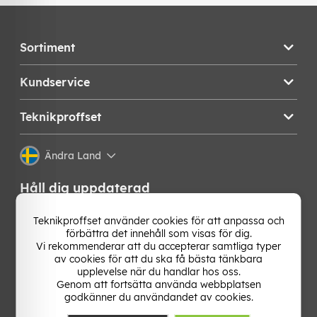
Sortiment
Kundservice
Teknikproffset
Ändra Land
Håll dig uppdaterad
Få de senaste nyheterna, hetaste erbjudandena och
Teknikproffset använder cookies för att anpassa och
bästa tipsen från oss direkt i din mejlkorg. Signa upp på
förbättra det innehåll som visas för dig.
vårt nyhetsbrev!
Vi rekommenderar att du accepterar samtliga typer
av cookies för att du ska få bästa tänkbara
upplevelse när du handlar hos oss.
OK
Genom att fortsätta använda webbplatsen
godkänner du användandet av cookies.