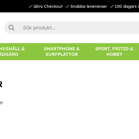
Qliro Checkout
Snabba leveranser
100 dagars 
 HUSHÅLL &
SMARTPHONE &
SPORT, FRITID &
ÄDGÅRD
SURFPLATTOR
HOBBY
R
er