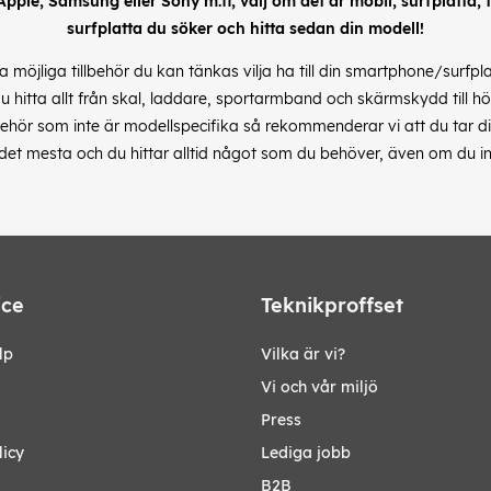
 Apple, Samsung eller Sony m.fl, välj om det är mobil, surfplatta, till
surfplatta du söker och hitta sedan din modell!
alla möjliga tillbehör du kan tänkas vilja ha till din smartphone/surfp
du hitta allt från skal, laddare, sportarmband och skärmskydd till hö
hör som inte är modellspecifika så rekommenderar vi att du tar dig 
s det mesta och du hittar alltid något som du behöver, även om du in
ice
Teknikproffset
lp
Vilka är vi?
Vi och vår miljö
Press
licy
Lediga jobb
B2B