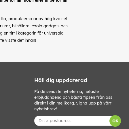
behör till mobil eller tillbehör till
latta, produkterna är av hög kvalitet
rlurar, bilhållare, coola gadgets och
en titt i kategorin för universala
te visste det innan!
Håll dig uppdaterad
Få de senaste nyheterna, hetaste
erbjudandena och bästa tipsen från oss
direkt i din mejlkorg. Signa upp på vårt
nyhetsbrev!
OK