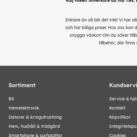
Välj vilken tillverkare du har t.ex.
Enklare än så blir det inte! Vi har 
och har billiga priser. Hos oss kan 
snygga väskor! Om du söker tillbe
tillbehör, där finn
Sortiment
Kundserv
bil
Service & hjä
hemelektronik
Kontakt
datorer & kringutrustning
Köpvillkor
hem, hushåll & trädgård
Integritetspo
smartphone & surfplattor
Cookies