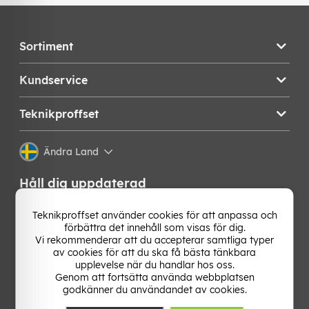
Sortiment
Kundservice
Teknikproffset
Ändra Land
Håll dig uppdaterad
Få de senaste nyheterna, hetaste erbjudandena och
Teknikproffset använder cookies för att anpassa och
bästa tipsen från oss direkt i din mejlkorg. Signa upp på
förbättra det innehåll som visas för dig.
vårt nyhetsbrev!
Vi rekommenderar att du accepterar samtliga typer
av cookies för att du ska få bästa tänkbara
upplevelse när du handlar hos oss.
OK
Genom att fortsätta använda webbplatsen
godkänner du användandet av cookies.