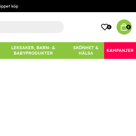
öppet köp
0
0
LEKSAKER, BARN- &
SKÖNHET &
KAMPANJER
BABYPRODUKTER
HÄLSA