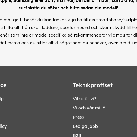
 Apple, Samsung eller Sony m.fl, välj om det är mobil, surfplatta, till
surfplatta du söker och hitta sedan din modell!
alla möjliga tillbehör du kan tänkas vilja ha till din smartphone/surfp
du hitta allt från skal, laddare, sportarmband och skärmskydd till hö
hör som inte är modellspecifika så rekommenderar vi att du tar dig 
s det mesta och du hittar alltid något som du behöver, även om du in
ice
Teknikproffset
lp
Vilka är vi?
Vi och vår miljö
Press
licy
Lediga jobb
B2B