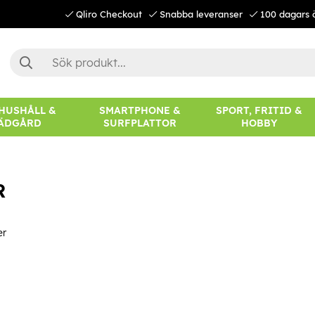
Qliro Checkout
Snabba leveranser
100 dagars 
 HUSHÅLL &
SMARTPHONE &
SPORT, FRITID &
ÄDGÅRD
SURFPLATTOR
HOBBY
R
er