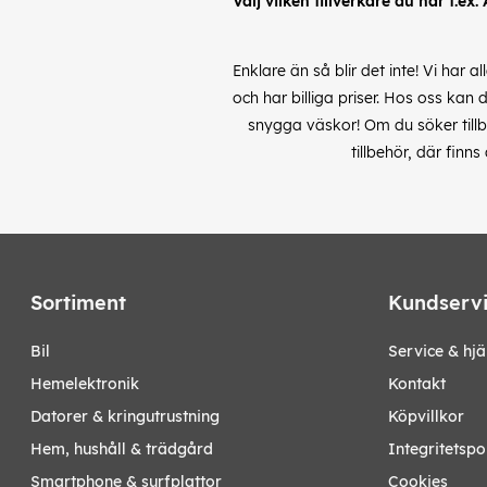
Välj vilken tillverkare du har t.ex.
Enklare än så blir det inte! Vi har 
och har billiga priser. Hos oss kan 
snygga väskor! Om du söker tillbe
tillbehör, där finn
Sortiment
Kundserv
bil
Service & hjä
hemelektronik
Kontakt
datorer & kringutrustning
Köpvillkor
hem, hushåll & trädgård
Integritetspo
smartphone & surfplattor
Cookies