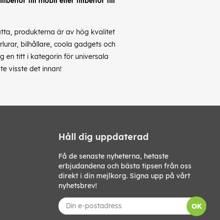
behör till mobil eller tillbehör till
latta, produkterna är av hög kvalitet
rlurar, bilhållare, coola gadgets och
en titt i kategorin för universala
te visste det innan!
Håll dig uppdaterad
Få de senaste nyheterna, hetaste
erbjudandena och bästa tipsen från oss
direkt i din mejlkorg. Signa upp på vårt
nyhetsbrev!
OK