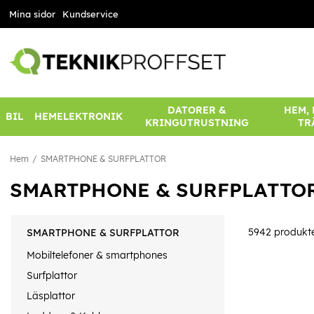
Mina sidor
Kundservice
DATORER &
HEM,
BIL
HEMELEKTRONIK
KRINGUTRUSTNING
TR
Hem
SMARTPHONE & SURFPLATTOR
SMARTPHONE & SURFPLATTO
5942
produkt
SMARTPHONE & SURFPLATTOR
Mobiltelefoner & smartphones
Surfplattor
Läsplattor