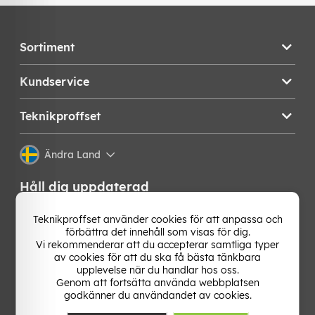
Sortiment
Kundservice
Teknikproffset
Ändra Land
Håll dig uppdaterad
Få de senaste nyheterna, hetaste erbjudandena och
Teknikproffset använder cookies för att anpassa och
bästa tipsen från oss direkt i din mejlkorg. Signa upp på
förbättra det innehåll som visas för dig.
vårt nyhetsbrev!
Vi rekommenderar att du accepterar samtliga typer
av cookies för att du ska få bästa tänkbara
upplevelse när du handlar hos oss.
OK
Genom att fortsätta använda webbplatsen
godkänner du användandet av cookies.