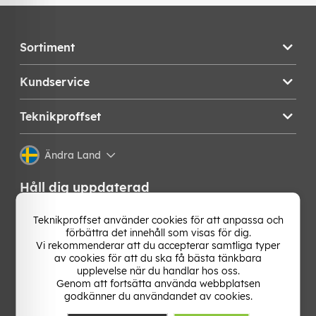
Sortiment
Kundservice
Teknikproffset
Ändra Land
Håll dig uppdaterad
Få de senaste nyheterna, hetaste erbjudandena och
Teknikproffset använder cookies för att anpassa och
bästa tipsen från oss direkt i din mejlkorg. Signa upp på
förbättra det innehåll som visas för dig.
vårt nyhetsbrev!
Vi rekommenderar att du accepterar samtliga typer
av cookies för att du ska få bästa tänkbara
upplevelse när du handlar hos oss.
OK
Genom att fortsätta använda webbplatsen
godkänner du användandet av cookies.