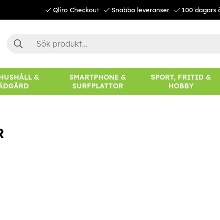
Qliro Checkout
Snabba leveranser
100 dagars 
 HUSHÅLL &
SMARTPHONE &
SPORT, FRITID &
ÄDGÅRD
SURFPLATTOR
HOBBY
R