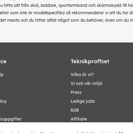
du hitta allt från skal, laddare, sportarmband och skärmskydd till hö
hör som inte är modellspecifika så rekommenderar vi att du tar dig 
s det mesta och du hittar alltid något som du behöver, även om du in
ice
Teknikproffset
lp
Vilka är vi?
Vi och vår miljö
Press
licy
Lediga jobb
B2B
tsuppgifter
Affiliate
Ändra Land