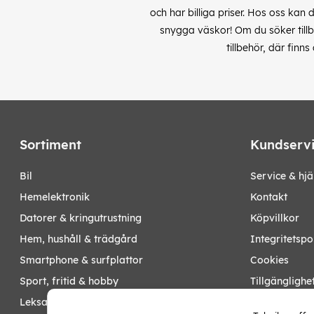
och har billiga priser. Hos oss kan 
snygga väskor! Om du söker tillbe
tillbehör, där finn
Sortiment
Kundserv
bil
Service & hjä
hemelektronik
Kontakt
datorer & kringutrustning
Köpvillkor
hem, hushåll & trädgård
Integritetspo
smartphone & surfplattor
Cookies
sport, fritid & hobby
Tillgänglighe
leksaker, barn- & babyprodukter
Ångra köp