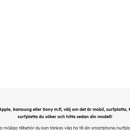
 Apple, Samsung eller Sony m.fl, välj om det är mobil, surfplatta, till
surfplatta du söker och hitta sedan din modell!
alla möjliga tillbehör du kan tänkas vilja ha till din smartphone/surfp