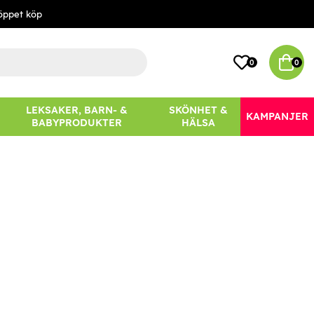
öppet köp
0
0
LEKSAKER, BARN- &
SKÖNHET &
KAMPANJER
BABYPRODUKTER
HÄLSA