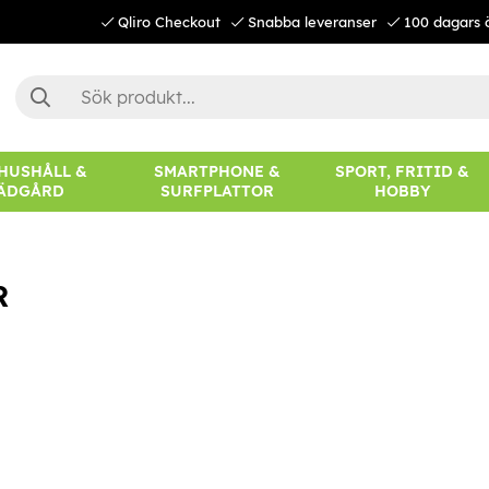
Qliro Checkout
Snabba leveranser
100 dagars 
 HUSHÅLL &
SMARTPHONE &
SPORT, FRITID &
ÄDGÅRD
SURFPLATTOR
HOBBY
R