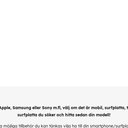
 Apple, Samsung eller Sony m.fl, välj om det är mobil, surfplatta, till
surfplatta du söker och hitta sedan din modell!
alla möjliga tillbehör du kan tänkas vilja ha till din smartphone/surfp