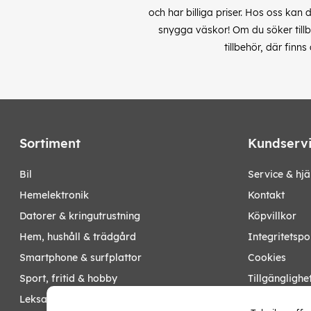
och har billiga priser. Hos oss kan 
snygga väskor! Om du söker tillbe
tillbehör, där finn
Sortiment
Kundserv
bil
Service & hjä
hemelektronik
Kontakt
datorer & kringutrustning
Köpvillkor
hem, hushåll & trädgård
Integritetspo
smartphone & surfplattor
Cookies
sport, fritid & hobby
Tillgänglighe
leksaker, barn- & babyprodukter
Ångra köp