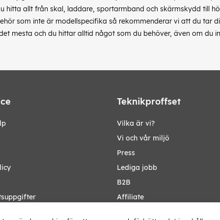
du hitta allt från skal, laddare, sportarmband och skärmskydd till hö
hör som inte är modellspecifika så rekommenderar vi att du tar dig 
s det mesta och du hittar alltid något som du behöver, även om du in
ice
Teknikproffset
lp
Vilka är vi?
Vi och vår miljö
Press
licy
Lediga jobb
B2B
tsuppgifter
Affiliate
Ändra Land