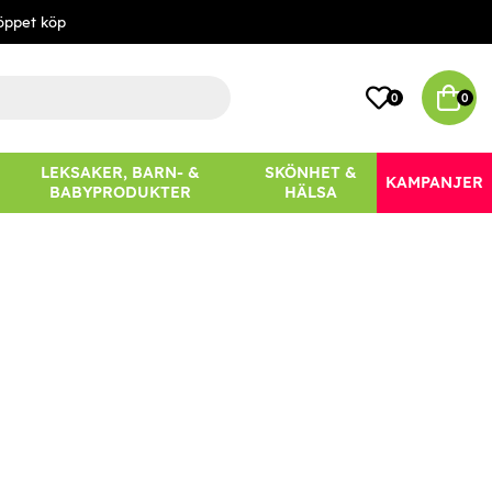
öppet köp
0
0
LEKSAKER, BARN- &
SKÖNHET &
KAMPANJER
BABYPRODUKTER
HÄLSA