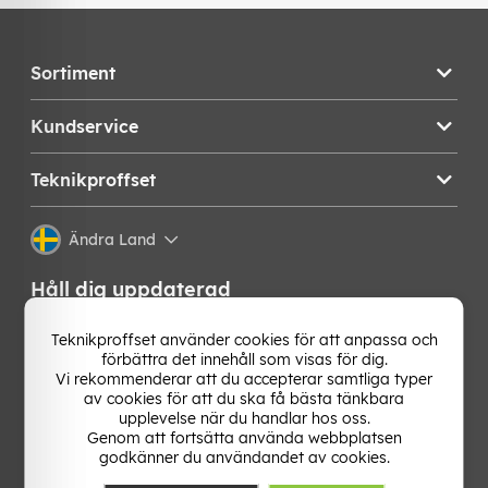
Sortiment
Kundservice
Teknikproffset
Ändra Land
Håll dig uppdaterad
Få de senaste nyheterna, hetaste erbjudandena och
Teknikproffset använder cookies för att anpassa och
bästa tipsen från oss direkt i din mejlkorg. Signa upp på
förbättra det innehåll som visas för dig.
vårt nyhetsbrev!
Vi rekommenderar att du accepterar samtliga typer
av cookies för att du ska få bästa tänkbara
upplevelse när du handlar hos oss.
OK
Genom att fortsätta använda webbplatsen
godkänner du användandet av cookies.