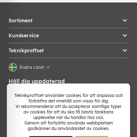
Sortiment
Kundservice
Teknikproffset
Ändra Land
Håll dig uppdaterad
Få de senaste nyheterna, hetaste erbjudandena och
Teknikproffset använder cookies för att anpassa och
bästa tipsen från oss direkt i din mejlkorg. Signa upp på
förbättra det innehåll som visas för dig.
vårt nyhetsbrev!
Vi rekommenderar att du accepterar samtliga typer
av cookies för att du ska få bästa tänkbara
upplevelse när du handlar hos oss.
OK
Genom att fortsätta använda webbplatsen
godkänner du användandet av cookies.