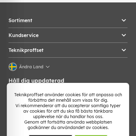
Sortiment
Kundservice
Teknikproffset
Ändra Land
Håll dig uppdaterad
Få de senaste nyheterna, hetaste erbjudandena och
Teknikproffset använder cookies för att anpassa och
bästa tipsen från oss direkt i din mejlkorg. Signa upp på
förbättra det innehåll som visas för dig.
vårt nyhetsbrev!
Vi rekommenderar att du accepterar samtliga typer
av cookies för att du ska få bästa tänkbara
upplevelse när du handlar hos oss.
OK
Genom att fortsätta använda webbplatsen
godkänner du användandet av cookies.