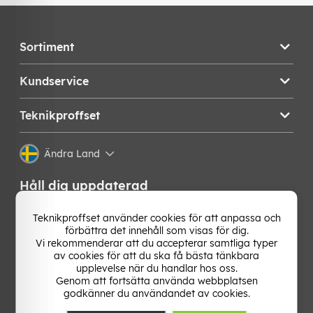
Sortiment
Kundservice
Teknikproffset
Ändra Land
Håll dig uppdaterad
Få de senaste nyheterna, hetaste erbjudandena och
Teknikproffset använder cookies för att anpassa och
bästa tipsen från oss direkt i din mejlkorg. Signa upp på
förbättra det innehåll som visas för dig.
vårt nyhetsbrev!
Vi rekommenderar att du accepterar samtliga typer
av cookies för att du ska få bästa tänkbara
upplevelse när du handlar hos oss.
OK
Genom att fortsätta använda webbplatsen
godkänner du användandet av cookies.