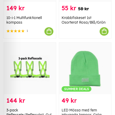
149 kr
55 kr
58 kr
10-i-1 Multifunktionell
Krabbfiskeset 1st
kompass
Osorterat Rosa/Blå/Grön
1
SUMMER DEALS
144 kr
49 kr
3-pack
LED Mössa med fem
Reflexsele/Reflexväst, Gul
inbyggda lampor, Grön