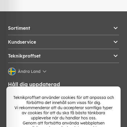
Sortiment
Kundservice
Teknikproffset
Ändra Land
Håll dig uppdaterad
Få de senaste nyheterna, hetaste erbjudandena och
Teknikproffset använder cookies för att anpassa och
bästa tipsen från oss direkt i din mejlkorg. Signa upp på
förbättra det innehåll som visas för dig.
vårt nyhetsbrev!
Vi rekommenderar att du accepterar samtliga typer
av cookies för att du ska få bästa tänkbara
upplevelse när du handlar hos oss.
OK
Genom att fortsätta använda webbplatsen