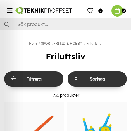
0
0
Hem
SPORT, FRITID & HOBBY
Friluftsliv
Friluftsliv
Filtrera
Sortera
731
produkter