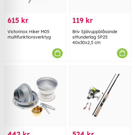
615 kr
119 kr
Victorinox Hiker M05
Briv Självuppblåsande
multifunktionsverktyg
sittunderlag SP25
40x30x2,5 cm
442 kr
524 kr