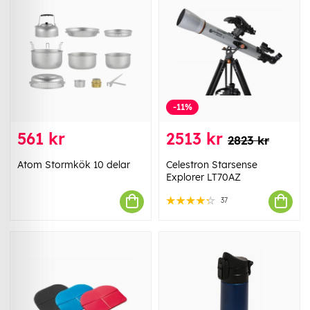
-11%
561 kr
2513 kr
2823 kr
Atom Stormkök 10 delar
Celestron Starsense
Explorer LT70AZ
37