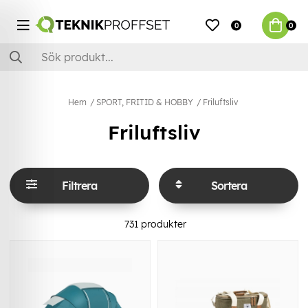
0
0
Hem
SPORT, FRITID & HOBBY
Friluftsliv
Friluftsliv
Filtrera
Sortera
731
produkter