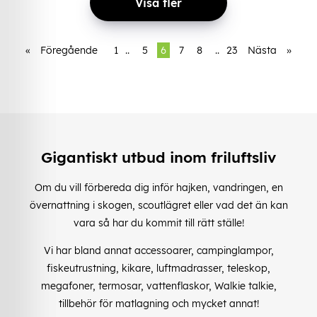
Visa fler
«
Föregående
1
..
5
6
7
8
..
23
Nästa
»
Gigantiskt utbud inom friluftsliv
Om du vill förbereda dig inför hajken, vandringen, en
övernattning i skogen, scoutlägret eller vad det än kan
vara så har du kommit till rätt ställe!
Vi har bland annat accessoarer, campinglampor,
fiskeutrustning, kikare, luftmadrasser, teleskop,
megafoner, termosar, vattenflaskor, Walkie talkie,
tillbehör för matlagning och mycket annat!