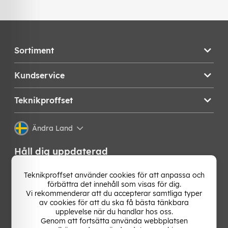
Sortiment
Kundservice
Teknikproffset
Ändra Land
Håll dig uppdaterad
Få de senaste nyheterna, hetaste erbjudandena och
Teknikproffset använder cookies för att anpassa och
bästa tipsen från oss direkt i din mejlkorg. Signa upp på
förbättra det innehåll som visas för dig.
vårt nyhetsbrev!
Vi rekommenderar att du accepterar samtliga typer
av cookies för att du ska få bästa tänkbara
upplevelse när du handlar hos oss.
OK
Genom att fortsätta använda webbplatsen