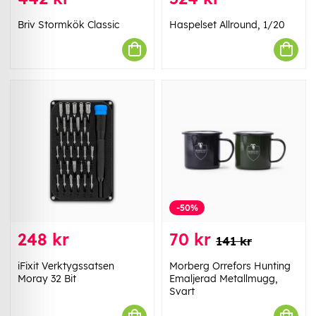
Briv Stormkök Classic
Haspelset Allround, 1/20
-50%
248 kr
70 kr
141 kr
iFixit Verktygssatsen
Morberg Orrefors Hunting
Moray 32 Bit
Emaljerad Metallmugg,
Svart