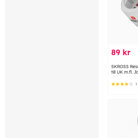
89 kr
SKROSS Res
till UK m.fl. 
1