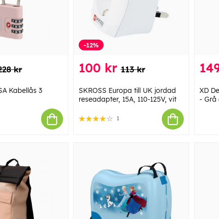
-12%
100 kr
149
228 kr
113 kr
A Kabellås 3
SKROSS Europa till UK jordad
XD De
reseadapter, 15A, 110-125V, vit
- Grå
1