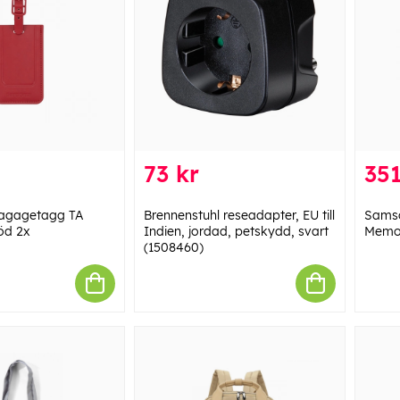
73 kr
351
agagetagg TA
Brennenstuhl reseadapter, EU till
Samso
öd 2x
Indien, jordad, petskydd, svart
Memo
(1508460)