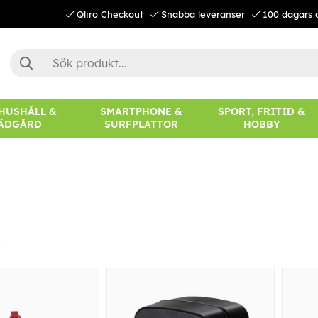
Qliro Checkout
Snabba leveranser
100 dagars 
 HUSHÅLL &
SMARTPHONE &
SPORT, FRITID &
ÄDGÅRD
SURFPLATTOR
HOBBY