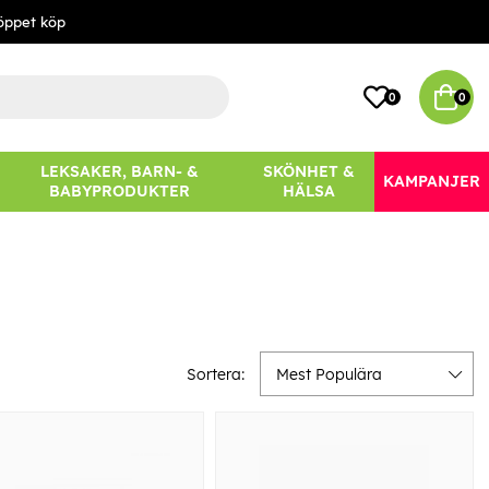
öppet köp
0
0
LEKSAKER, BARN- &
SKÖNHET &
KAMPANJER
BABYPRODUKTER
HÄLSA
Sortera:
Mest Populära