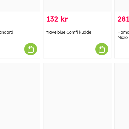
132 kr
281
tandard
travelblue Comfi kudde
Hama 
Micro 