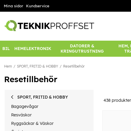
Mina sidor
Kundservice
DATORER &
HEM,
BIL
HEMELEKTRONIK
KRINGUTRUSTNING
TR
Hem
SPORT, FRITID & HOBBY
Resetillbehör
Resetillbehör
SPORT, FRITID & HOBBY
438
produkter
Bagagevågar
Resväskor
Ryggsäckar & Väskor