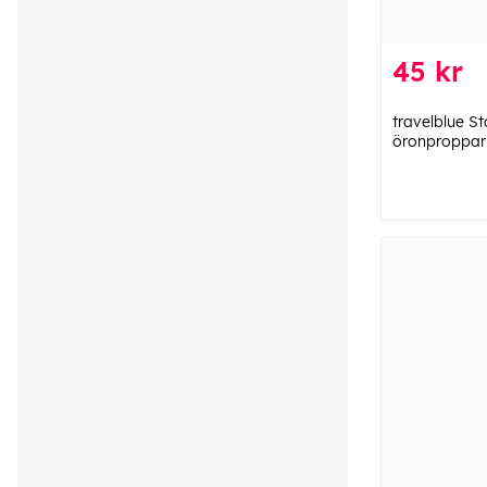
45 kr
travelblue S
öronproppar