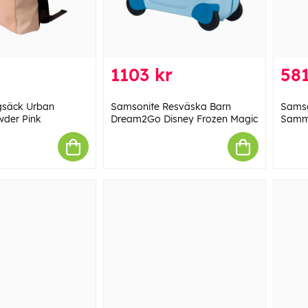
1103 kr
581
gsäck Urban
Samsonite Resväska Barn
Samso
wder Pink
Dream2Go Disney Frozen Magic
Sammi