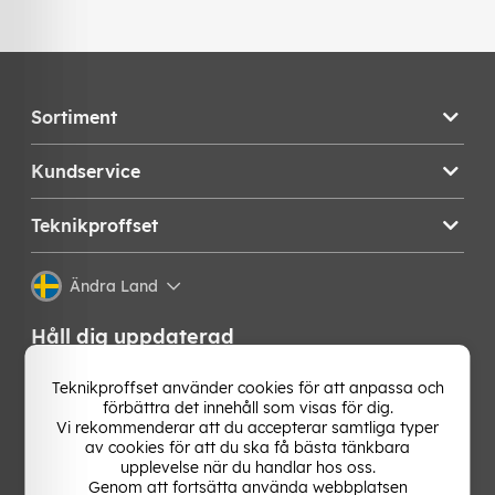
Sortiment
Kundservice
Teknikproffset
Ändra Land
Håll dig uppdaterad
Få de senaste nyheterna, hetaste erbjudandena och
Teknikproffset använder cookies för att anpassa och
bästa tipsen från oss direkt i din mejlkorg. Signa upp på
förbättra det innehåll som visas för dig.
vårt nyhetsbrev!
Vi rekommenderar att du accepterar samtliga typer
av cookies för att du ska få bästa tänkbara
upplevelse när du handlar hos oss.
OK
Genom att fortsätta använda webbplatsen