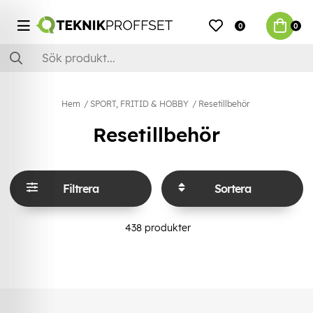
0
0
Hem
SPORT, FRITID & HOBBY
Resetillbehör
Resetillbehör
Filtrera
Sortera
438
produkter