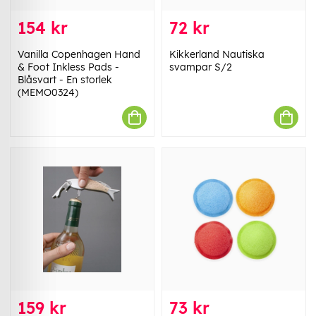
154 kr
72 kr
Vanilla Copenhagen Hand
Kikkerland Nautiska
& Foot Inkless Pads -
svampar S/2
Blåsvart - En storlek
(MEMO0324)
159 kr
73 kr