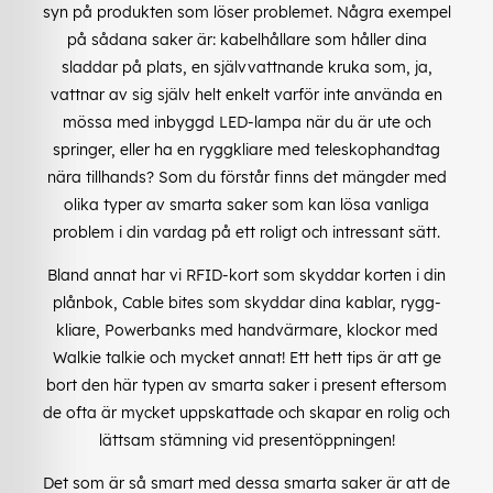
syn på produkten som löser problemet. Några exempel
på sådana saker är: kabelhållare som håller dina
sladdar på plats, en självvattnande kruka som, ja,
vattnar av sig själv helt enkelt varför inte använda en
mössa med inbyggd LED-lampa när du är ute och
springer, eller ha en ryggkliare med teleskophandtag
nära tillhands? Som du förstår finns det mängder med
olika typer av smarta saker som kan lösa vanliga
problem i din vardag på ett roligt och intressant sätt.
Bland annat har vi RFID-kort som skyddar korten i din
plånbok, Cable bites som skyddar dina kablar, rygg-
kliare, Powerbanks med handvärmare, klockor med
Walkie talkie och mycket annat! Ett hett tips är att ge
bort den här typen av smarta saker i present eftersom
de ofta är mycket uppskattade och skapar en rolig och
lättsam stämning vid presentöppningen!
Det som är så smart med dessa smarta saker är att de