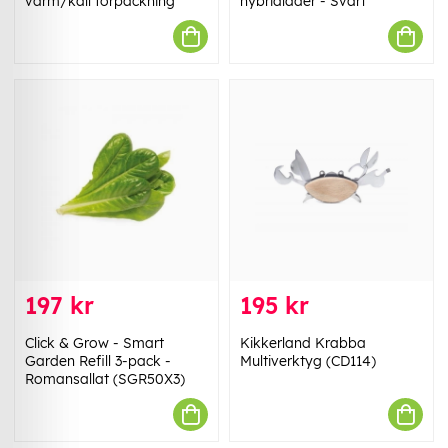
varm/kall förpackning
hybridläder - Svart
197 kr
195 kr
Click & Grow - Smart
Kikkerland Krabba
Garden Refill 3-pack -
Multiverktyg (CD114)
Romansallat (SGR50X3)