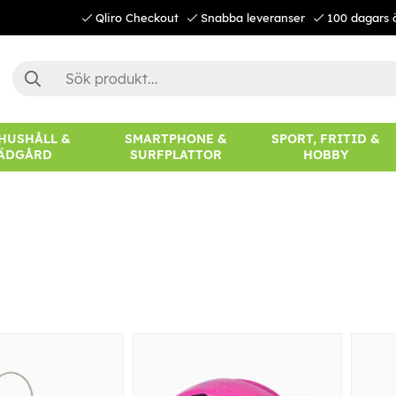
Qliro Checkout
Snabba leveranser
100 dagars 
 HUSHÅLL &
SMARTPHONE &
SPORT, FRITID &
ÄDGÅRD
SURFPLATTOR
HOBBY