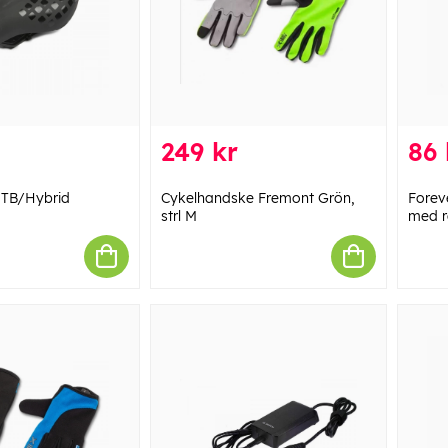
249 kr
86 
MTB/Hybrid
Cykelhandske Fremont Grön,
Forev
strl M
med r