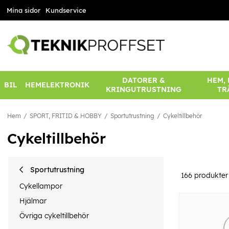
Mina sidor
Kundservice
DATORER &
HEM,
BIL
HEMELEKTRONIK
KRINGUTRUSTNING
TR
Hem
SPORT, FRITID & HOBBY
Sportutrustning
Cykeltillbehör
Cykeltillbehör
Sportutrustning
166
produkter
Cykellampor
Hjälmar
Övriga cykeltillbehör