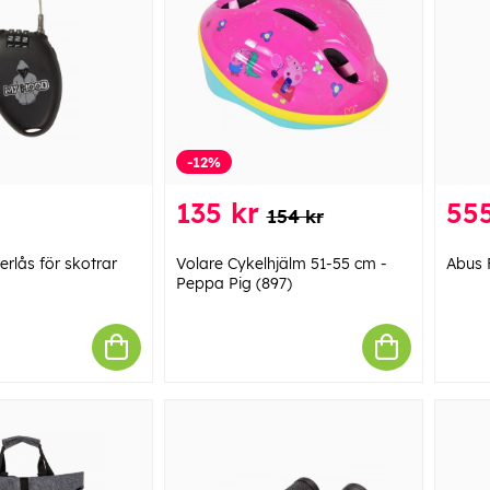
-12%
135 kr
555
154 kr
rlås för skotrar
Volare Cykelhjälm 51-55 cm -
Abus 
Peppa Pig (897)