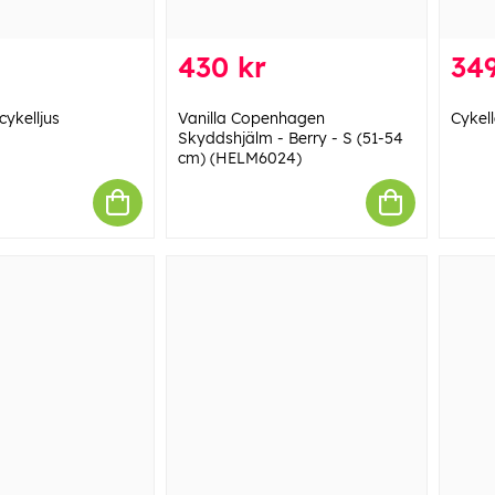
430 kr
349
cykelljus
Vanilla Copenhagen
Cykel
Skyddshjälm - Berry - S (51-54
cm) (HELM6024)