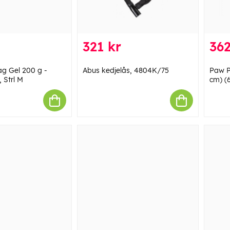
321 kr
362
g Gel 200 g -
Abus kedjelås, 4804K/75
Paw P
 Strl M
cm) (