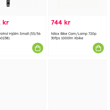
 kr
744 kr
atrol Hjälm Small (53/56
Nilox Bike Cam/Lamp 720p
60238)
30fps 1000lm Xbike