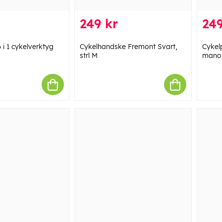
249 kr
249
 i 1 cykelverktyg
Cykelhandske Fremont Svart,
Cykel
strl M
manom