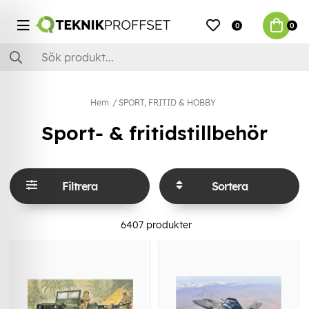
0
0
Hem
SPORT, FRITID & HOBBY
Sport- & fritidstillbehör
Filtrera
Sortera
6407
produkter