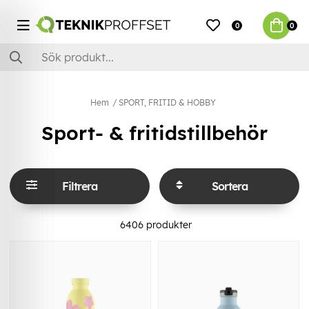
0
0
Hem
SPORT, FRITID & HOBBY
Sport- & fritidstillbehör
Filtrera
Sortera
6406
produkter