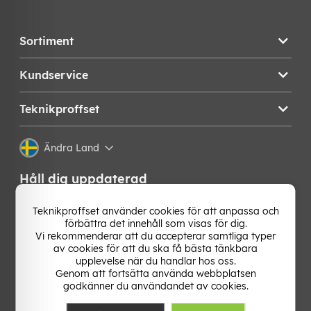
Sortiment
Kundservice
Teknikproffset
Ändra Land
Håll dig uppdaterad
Få de senaste nyheterna, hetaste erbjudandena och
Teknikproffset använder cookies för att anpassa och
bästa tipsen från oss direkt i din mejlkorg. Signa upp på
förbättra det innehåll som visas för dig.
vårt nyhetsbrev!
Vi rekommenderar att du accepterar samtliga typer
av cookies för att du ska få bästa tänkbara
upplevelse när du handlar hos oss.
OK
Genom att fortsätta använda webbplatsen
godkänner du användandet av cookies.