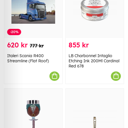
-20%
620 kr
855 kr
777 kr
Italeri Scania R400
LB Charbonnel Intaglio
Streamline (Flat Roof)
Etching Ink 200Ml Cardinal
Red 678