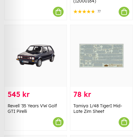
(12000164)
77
545 kr
78 kr
Revell '35 Years VW Golf
Tamiya 1/48 TigerI Mid-
GTI Pirelli
Late Zim Sheet