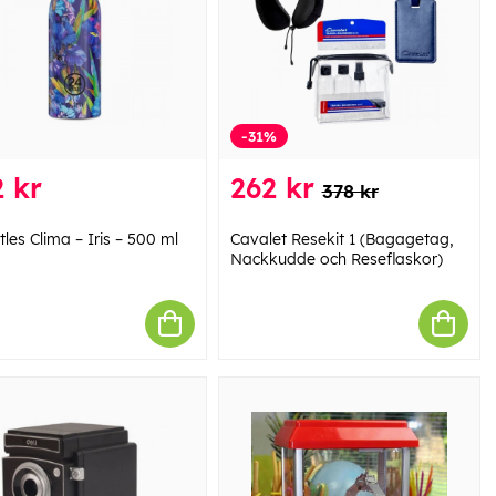
-31%
 kr
262 kr
378 kr
les Clima – Iris – 500 ml
Cavalet Resekit 1 (Bagagetag,
Nackkudde och Reseflaskor)