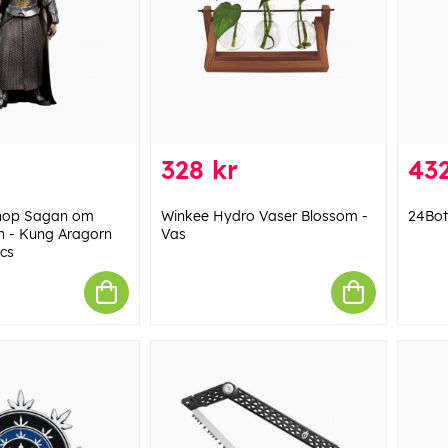
328 kr
432
hop Sagan om
Winkee Hydro Vaser Blossom -
24Bott
in - Kung Aragorn
Vas
ics