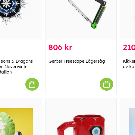
806 kr
210
geons & Dragons
Gerber Freescape Lägersåg
Kikke
ion Neverwinter
av ka
allion