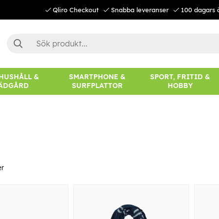
Qliro Checkout
Snabba leveranser
100 dagars 
 HUSHÅLL &
SMARTPHONE &
SPORT, FRITID &
ÄDGÅRD
SURFPLATTOR
HOBBY
er