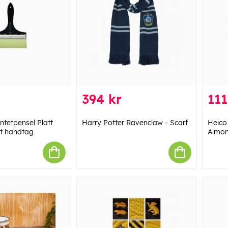
394 kr
111
ntetpensel Platt
Harry Potter Ravenclaw - Scarf
Heico
rt handtag
Almon