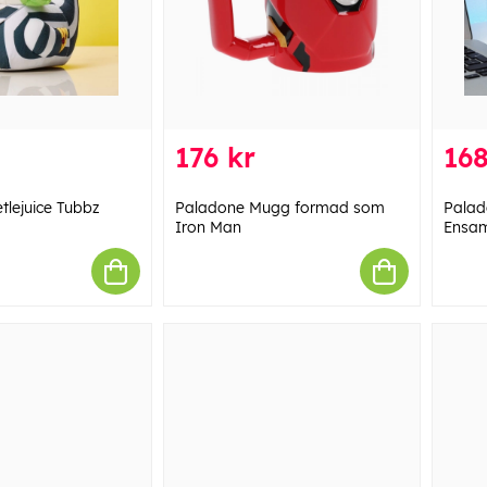
176 kr
168
tlejuice Tubbz
Paladone Mugg formad som
Palad
Iron Man
Ensam