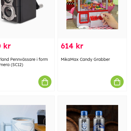
 kr
614 kr
rland Pennvässare i form
MikaMax Candy Grabber
mera (SC12)