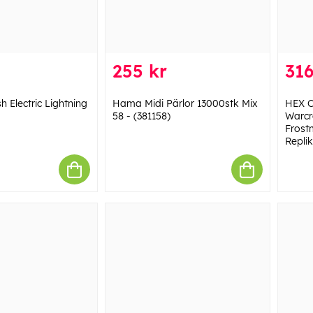
255 kr
316
h Electric Lightning
Hama Midi Pärlor 13000stk Mix
HEX C
58 - (381158)
Warcr
Frostm
Repli