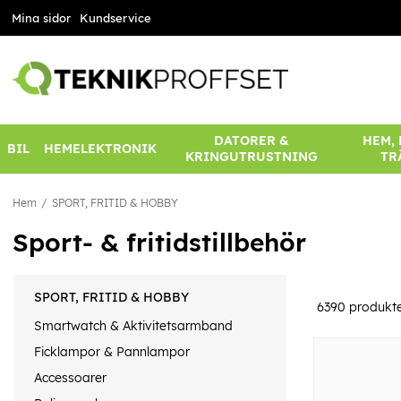
Mina sidor
Kundservice
DATORER &
HEM,
BIL
HEMELEKTRONIK
KRINGUTRUSTNING
TR
Hem
SPORT, FRITID & HOBBY
Sport- & fritidstillbehör
SPORT, FRITID & HOBBY
6390
produkt
Smartwatch & Aktivitetsarmband
Ficklampor & Pannlampor
Accessoarer