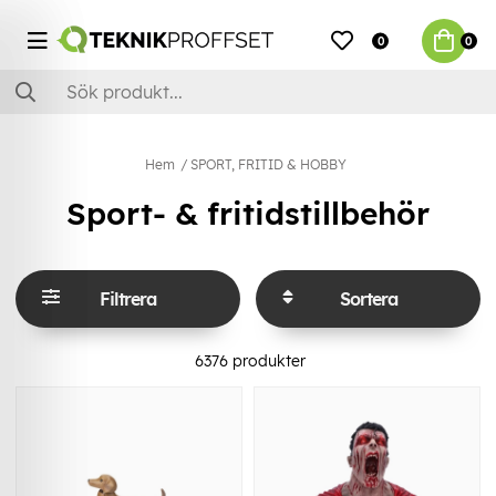
0
0
Hem
SPORT, FRITID & HOBBY
Sport- & fritidstillbehör
Filtrera
Sortera
6376
produkter