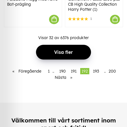
Bot-prägling
CB High Quality Collection
Harry Potter (1)
1
Visar
32
av
6376
produkter
Visa fler
«
Föregående
1
..
190
191
192
193
..
200
Nästa
»
Välkommen till vårt sortiment inom