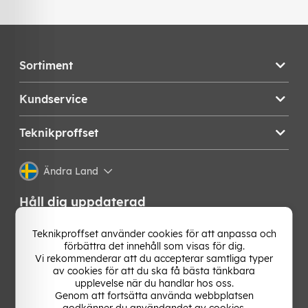
Sortiment
Kundservice
Teknikproffset
Ändra Land
Håll dig uppdaterad
Få de senaste nyheterna, hetaste erbjudandena och
Teknikproffset använder cookies för att anpassa och
bästa tipsen från oss direkt i din mejlkorg. Signa upp på
förbättra det innehåll som visas för dig.
vårt nyhetsbrev!
Vi rekommenderar att du accepterar samtliga typer
av cookies för att du ska få bästa tänkbara
upplevelse när du handlar hos oss.
OK
Genom att fortsätta använda webbplatsen