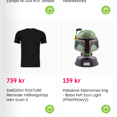
Europa till USA m.fl. Jordad
väckarklocka
739 kr
139 kr
SWEDISH POSTURE
Paladone Stjärnornas krig
Reminder Hållningströja
- Boba Fett Icon Light
Herr Svart S
(PP6379SWV2)