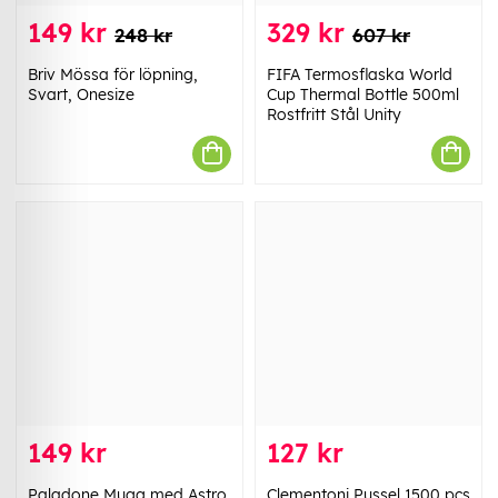
149 kr
329 kr
248 kr
607 kr
Briv Mössa för löpning,
FIFA Termosflaska World
Svart, Onesize
Cup Thermal Bottle 500ml
Rostfritt Stål Unity
149 kr
127 kr
Paladone Mugg med Astro
Clementoni Pussel 1500 pcs