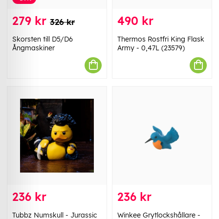
279 kr
490 kr
326 kr
Skorsten till D5/D6
Thermos Rostfri King Flask
Ångmaskiner
Army - 0,47L (23579)
236 kr
236 kr
Tubbz Numskull - Jurassic
Winkee Grytlockshållare -