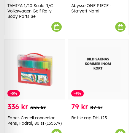
TAMIYA 1/10 Scale R/C
Abysse ONE PIECE -
Volkswagen Golf Rally
Statyett Nami
Body Parts Se
-5%
-9%
336 kr
79 kr
355 kr
87 kr
Faber-Castell connector
Bottle cap DH-125
Pens, Fodral, 80 st (155579)