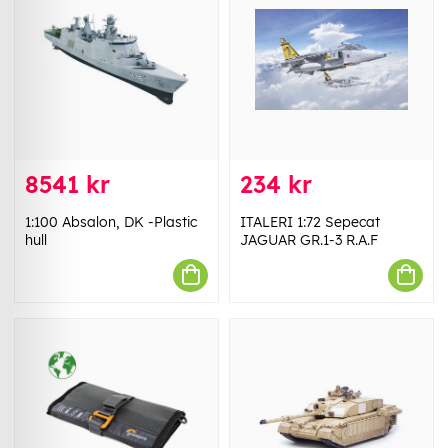
8541 kr
234 kr
1:100 Absalon, DK -Plastic
ITALERI 1:72 Sepecat
hull
JAGUAR GR.1-3 R.A.F