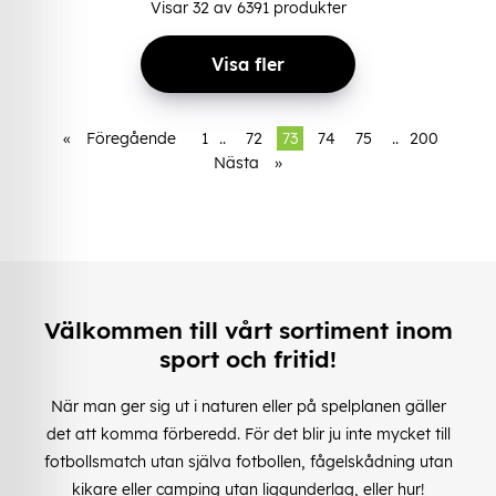
Visar
32
av
6391
produkter
Visa fler
«
Föregående
1
..
72
73
74
75
..
200
Nästa
»
Välkommen till vårt sortiment inom
sport och fritid!
När man ger sig ut i naturen eller på spelplanen gäller
det att komma förberedd. För det blir ju inte mycket till
fotbollsmatch utan själva fotbollen, fågelskådning utan
kikare eller camping utan liggunderlag, eller hur!