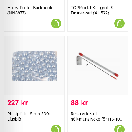
Harry Potter Buckbeak
TOPModel Kalligrafi &
(NN8877)
Finliner-set (411392)
227 kr
88 kr
Plastpärlor 5mm 500g,
Reservdelskit
Ljusblå
nål+munstycke för HS-101