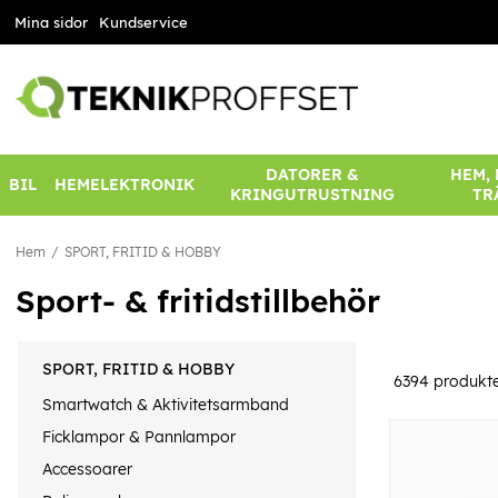
Mina sidor
Kundservice
DATORER &
HEM,
BIL
HEMELEKTRONIK
KRINGUTRUSTNING
TR
Hem
SPORT, FRITID & HOBBY
Sport- & fritidstillbehör
SPORT, FRITID & HOBBY
6394
produkt
Smartwatch & Aktivitetsarmband
Ficklampor & Pannlampor
Accessoarer