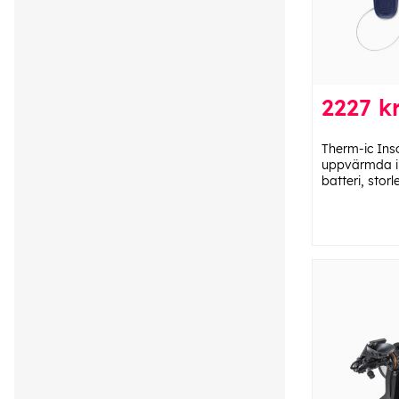
2227 k
Therm-ic Ins
uppvärmda i
batteri, storl