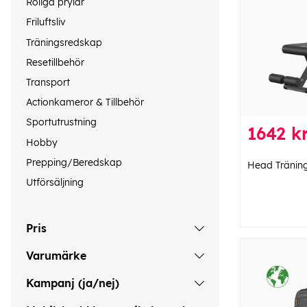
Roliga prylar
Friluftsliv
Träningsredskap
Resetillbehör
Transport
Actionkameror & Tillbehör
Sportutrustning
1642 k
Hobby
Prepping/Beredskap
Head Tränin
Utförsäljning
Pris
Varumärke
Kampanj (ja/nej)