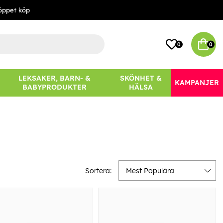
öppet köp
0
0
LEKSAKER, BARN- &
SKÖNHET &
KAMPANJER
BABYPRODUKTER
HÄLSA
Sortera:
Mest Populära