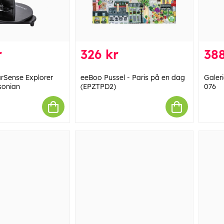
r
326 kr
388
arSense Explorer
eeBoo Pussel - Paris på en dag
Galeri
sonian
(EPZTPD2)
076