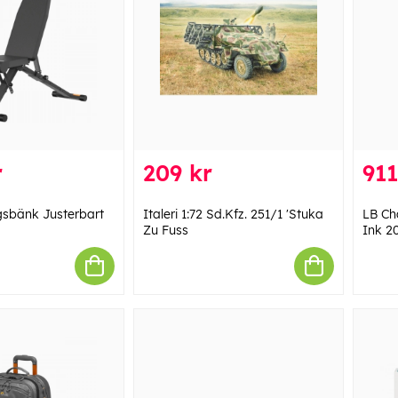
r
209 kr
911
gsbänk Justerbart
Italeri 1:72 Sd.Kfz. 251/1 'Stuka
LB Ch
Zu Fuss
Ink 2