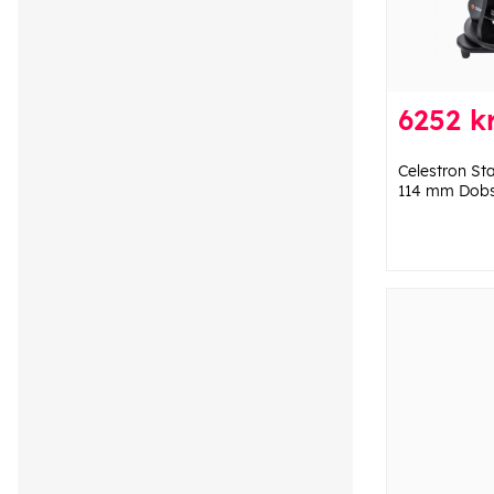
6252 k
Celestron St
114 mm Dob