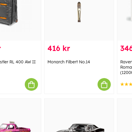
r
416 kr
346
tler RL 400 AW II
Monarch Filbert No.14
Raven
Roman
(1200