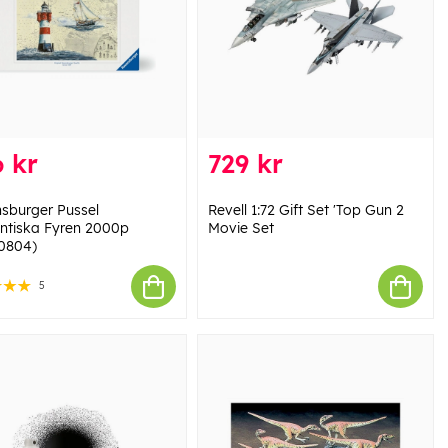
 kr
729 kr
sburger Pussel
Revell 1:72 Gift Set 'Top Gun 2
tiska Fyren 2000p
Movie Set
0804)
5