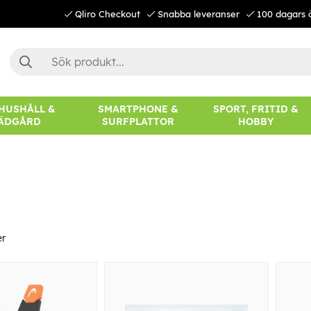
Qliro Checkout
Snabba leveranser
100 dagars 
 HUSHÅLL &
SMARTPHONE &
SPORT, FRITID &
ÄDGÅRD
SURFPLATTOR
HOBBY
er