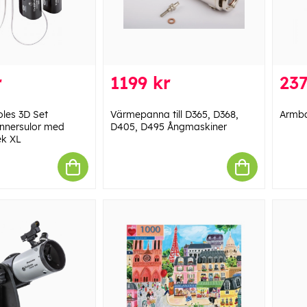
r
1199 kr
237
oles 3D Set
Värmepanna till D365, D368,
Armba
nnersulor med
D405, D495 Ångmaskiner
ek XL