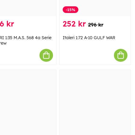
-15%
6 kr
252 kr
296 kr
I 1:35 M.A.S. 568 4a Serie
Italeri 1:72 A-10 GULF WAR
crew