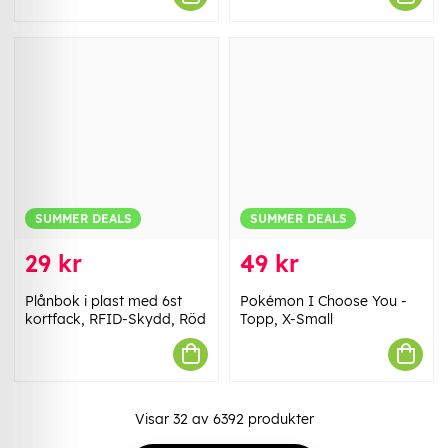
SUMMER DEALS
SUMMER DEALS
29 kr
49 kr
Plånbok i plast med 6st
Pokémon I Choose You -
kortfack, RFID-Skydd, Röd
Topp, X-Small
Visar
32
av
6392
produkter