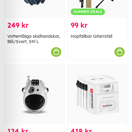
SUMMER DEALS
249 kr
99 kr
Vattentåliga skidhandskar,
Hopfällbar Gitarrställ
Blå/Svart, Strl L
124 kr
418 kr