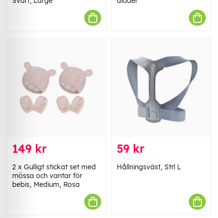
Svart, Large
dioder
149 kr
59 kr
2 x Gulligt stickat set med
Hållningsväst, Strl L
mössa och vantar för
bebis, Medium, Rosa