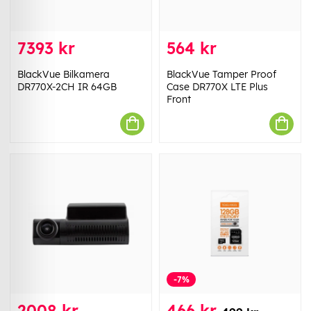
7393 kr
564 kr
BlackVue Bilkamera
BlackVue Tamper Proof
DR770X-2CH IR 64GB
Case DR770X LTE Plus
Front
-7%
2008 kr
466 kr