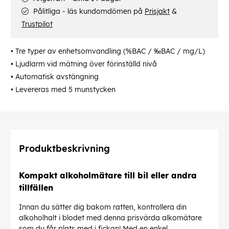
Pålitliga - läs kundomdömen på
Prisjakt
&
Trustpilot
• Tre typer av enhetsomvandling (%BAC / ‰BAC / mg/L)
• Ljudlarm vid mätning över förinställd nivå
• Automatisk avstängning
• Levereras med 5 munstycken
Produktbeskrivning
Kompakt alkoholmätare till bil eller andra
tillfällen
Innan du sätter dig bakom ratten, kontrollera din
alkoholhalt i blodet med denna prisvärda alkomätare
som du får plats med i fickan! Med en enkel