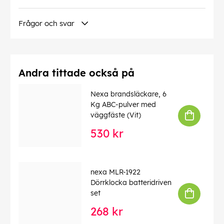
• Brännskadegel
• Nödfilt
Frågor och svar
• Vinylhandskar
• Skavsårsplåster
• Sax
Mått:
(BxHxD)150 x 145 x 75 mm
Andra tittade också på
E-nummer:
16 879 49
Nexa brandsläckare, 6
Produktdokument
Kg ABC-pulver med
väggfäste (Vit)
MD-info
530 kr
EAN:
7330545137453
nexa MLR-1922
Dörrklocka batteridriven
set
268 kr