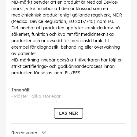
MD-märkt betyder att en produkt är Medical Device-
märkt, vilket innebär att den är klassad som en
medicinteknisk produkt enligt gällande regelverk, MDR
(Medical Device Regulation, EU 2017/745) inom EU.
Det innebär att produkten uppfyller särskilda krav på
säkerhet, funktion och kvalitet för medicintekniska
produkter och är avsedd för medicinskt bruk, till
exempel för diagnostik, behandling eller övervakning
av patienter.
MD-märkning innebär också att tillverkaren har följt en
strikt certifierings- och godkännandeprocess innan
produkten får säljas inom EU/EES.
Innehåll:
• Plåster i olika storlekar
• Hudrengöringsservett
• Torkservetter
LÄS MER
• Sterilt sårförband
• Sårkompress
• Trekantsbandage
Recensioner
• Andningsskydd