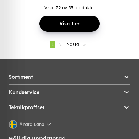
Visar
32
av
35
produkter
Visa fler
1
2
Nästa
»
Sortiment
Kundservice
Teknikproffset
Ändra Land
Håll dig uppdaterad