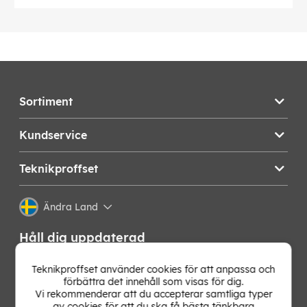
Sortiment
Kundservice
Teknikproffset
Ändra Land
Håll dig uppdaterad
Få de senaste nyheterna, hetaste erbjudandena och
Teknikproffset använder cookies för att anpassa och
bästa tipsen från oss direkt i din mejlkorg. Signa upp på
förbättra det innehåll som visas för dig.
vårt nyhetsbrev!
Vi rekommenderar att du accepterar samtliga typer
av cookies för att du ska få bästa tänkbara