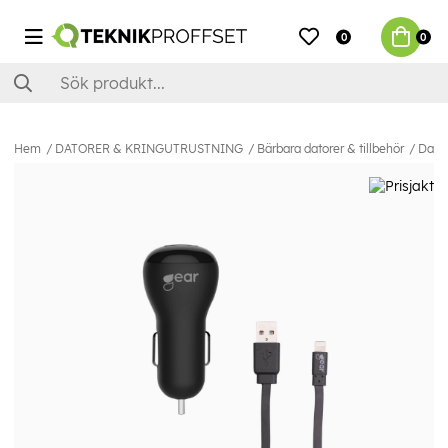
0
0
Hem
DATORER & KRINGUTRUSTNING
Bärbara datorer & tillbehör
Dato