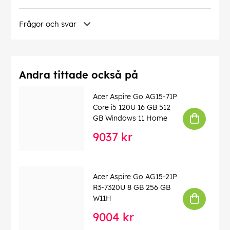
EAN:
4712842945611
Frågor och svar
Andra tittade också på
Acer Aspire Go AG15-71P
Core i5 120U 16 GB 512
GB Windows 11 Home
9037 kr
Acer Aspire Go AG15-21P
R3-7320U 8 GB 256 GB
W11H
9004 kr