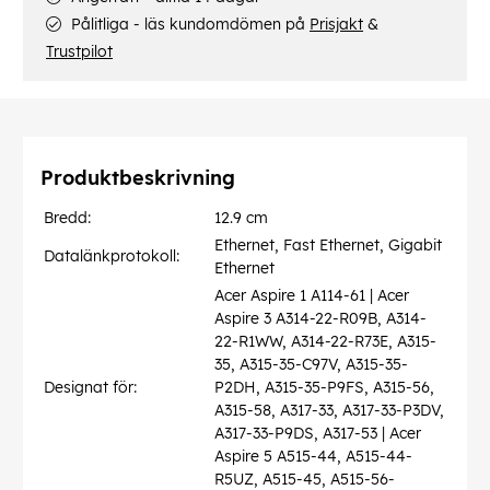
Pålitliga - läs kundomdömen på
Prisjakt
&
Trustpilot
Produktbeskrivning
Bredd:
12.9 cm
Ethernet, Fast Ethernet, Gigabit
Datalänkprotokoll:
Ethernet
Acer Aspire 1 A114-61 | Acer
Aspire 3 A314-22-R09B, A314-
22-R1WW, A314-22-R73E, A315-
35, A315-35-C97V, A315-35-
Designat för:
P2DH, A315-35-P9FS, A315-56,
A315-58, A317-33, A317-33-P3DV,
A317-33-P9DS, A317-53 | Acer
Aspire 5 A515-44, A515-44-
R5UZ, A515-45, A515-56-