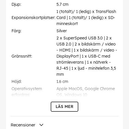
Djup:
5.7 cm
1 (totalt)/ 1 (ledig) x TransFlash
Expansionskortplatser:
Card | 1 (totalt)/ 1 (ledig) x SD-
minneskort
Färg:
Silver
2 x SuperSpeed USB 3.0 | 2 x
USB 2.0 | 2 x bildskärm / video
- HDMI | 1 x bildskärm / video -
Gränssnitt:
DisplayPort | 1 x USB-C med
strömleverans | 1 x nätverk -
RJ-45 | 1 x ljud - minitelefon 3,5
mm
Höjd:
1.6 cm
Operativsystem
Apple MacOS, Google Chrome
erfordras:
OS, Windows 10
Service och support:
Begränsad garanti - 2 år
LÄS MER
Typ av produkt:
Dockningsstation
Vikt:
115 g
Recensioner