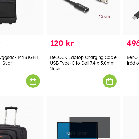
r
120 kr
496
Ryggsäck MYSIGHT
DeLOCK Laptop Charging Cable
BenQ 
l Svart
USB Type-C to Dell 7.4 x 5.0mm
trådl
15 cm