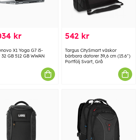
034 kr
542 kr
enovo X1 Yoga G7 i5-
Targus CitySmart väskor
 32 GB 512 GB WWAN
bärbara datorer 39,6 cm (15.6")
Portfölj Svart, Grå