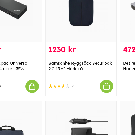
r
1230 kr
472
pad Universal
Samsonite Ryggsäck Securipak
Desir
 4 dock 135W
2.0 15.6" Mörkblå
Höger
0
7