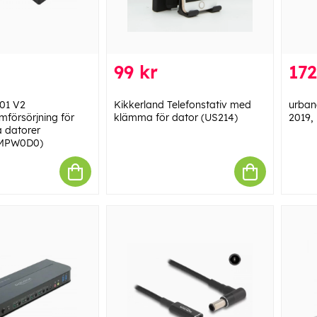
99 kr
172
01 V2
Kikkerland Telefonstativ med
urban
mförsörjning för
klämma för dator (US214)
2019,
 datorer
-MPW0D0)