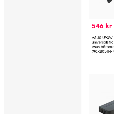
546 kr
ASUS U90W-
universalströ
Asus bärbara
(90XB014N