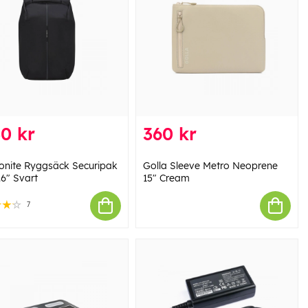
0 kr
360 kr
nite Ryggsäck Securipak
Golla Sleeve Metro Neoprene
.6" Svart
15" Cream
7