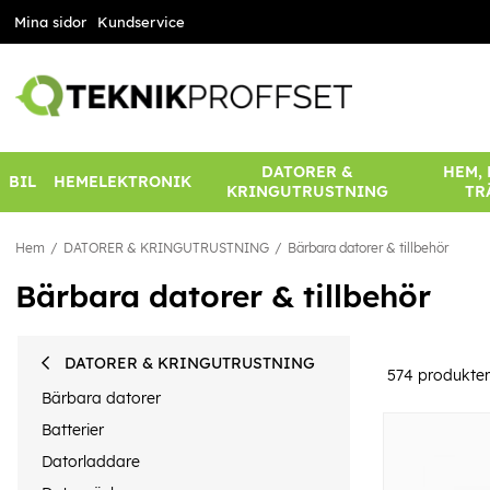
Mina sidor
Kundservice
DATORER &
HEM,
BIL
HEMELEKTRONIK
KRINGUTRUSTNING
TR
Hem
DATORER & KRINGUTRUSTNING
Bärbara datorer & tillbehör
Bärbara datorer & tillbehör
DATORER & KRINGUTRUSTNING
574
produkter
Bärbara datorer
Batterier
Datorladdare