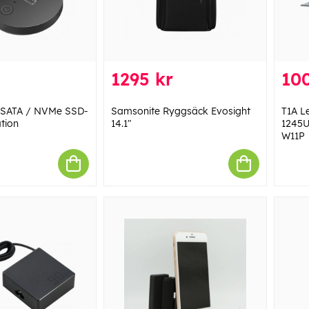
1295 kr
10
2 SATA / NVMe SSD-
Samsonite Ryggsäck Evosight
T1A L
tion
14.1"
1245U
W11P