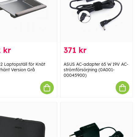
 kr
371 kr
e2 Laptopställ för Knät
ASUS AC-adapter 65 W 19V AC-
hänt Version Grå
strömförsörjning (0A001-
00045900)