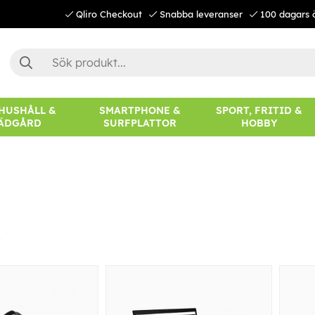
Qliro Checkout
Snabba leveranser
100 dagars 
 HUSHÅLL &
SMARTPHONE &
SPORT, FRITID &
ÄDGÅRD
SURFPLATTOR
HOBBY