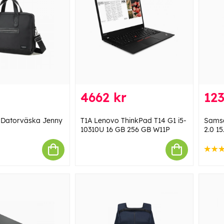
4662 kr
123
Datorväska Jenny
T1A Lenovo ThinkPad T14 G1 i5-
Samso
10310U 16 GB 256 GB W11P
2.0 15