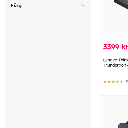
Färg
3399 k
Lenovo Think
Thunderbolt
7