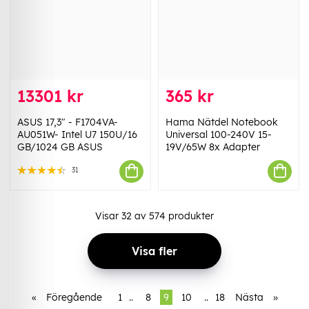
13301 kr
365 kr
ASUS 17,3" - F1704VA-
Hama Nätdel Notebook
AU051W- Intel U7 150U/16
Universal 100-240V 15-
GB/1024 GB ASUS
19V/65W 8x Adapter
31
Visar
32
av
574
produkter
Visa fler
«
Föregående
1
..
8
9
10
..
18
Nästa
»