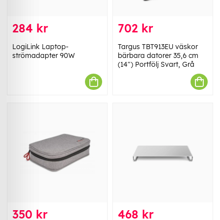
284 kr
702 kr
LogiLink Laptop-
Targus TBT913EU väskor
strömadapter 90W
bärbara datorer 35,6 cm
(14") Portfölj Svart, Grå
350 kr
468 kr