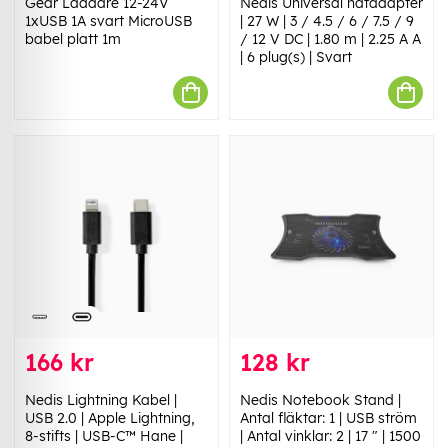
Gear Laddare 12-24V
Nedis Universal nätadapter
1xUSB 1A svart MicroUSB
| 27 W | 3 / 4.5 / 6 / 7.5 / 9
babel platt 1m
/ 12 V DC | 1.80 m | 2.25 A A
| 6 plug(s) | Svart
166 kr
128 kr
Nedis Lightning Kabel |
Nedis Notebook Stand |
USB 2.0 | Apple Lightning,
Antal fläktar: 1 | USB ström
8-stifts | USB-C™ Hane |
| Antal vinklar: 2 | 17 " | 1500