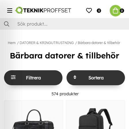
0
0
Hem
DATORER & KRINGUTRUSTNING
Bärbara datorer & tillbehör
Bärbara datorer & tillbehör
Filtrera
Sortera
574
produkter