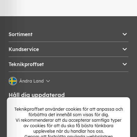
Sortiment
Kundservice
Teknikproffset
Ändra Land
Håll dig uppdaterad
Få de senaste nyheterna, hetaste erbjudandena och
Teknikproffset använder cookies för att anpassa och
bästa tipsen från oss direkt i din mejlkorg. Signa upp på
förbättra det innehåll som visas för dig.
vårt nyhetsbrev!
Vi rekommenderar att du accepterar samtliga typer
av cookies för att du ska få bästa tänkbara
upplevelse när du handlar hos oss.
OK
Genom att fortsätta använda webbplatsen