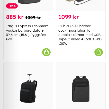
-12%
885 kr
1099 kr
1009 kr
Targus Cypress EcoSmart
Club 3D 6-i-1 bärbar
väskor bärbara datorer
dockningsstation för
39,6 cm (15.6") Ryggsäck
dubbla skärmar med USB
Grå
Type-C Video 4K60Hz -PD
100W