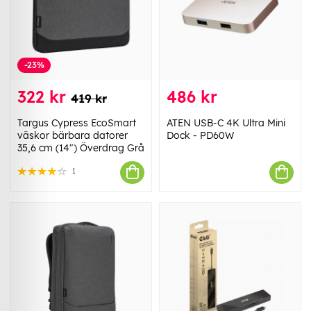
-23%
322 kr
486 kr
419 kr
Targus Cypress EcoSmart
ATEN USB-C 4K Ultra Mini
väskor bärbara datorer
Dock - PD60W
35,6 cm (14") Överdrag Grå
1