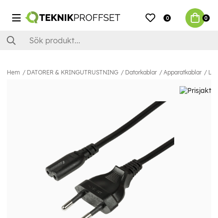
0
0
Hem
DATORER & KRINGUTRUSTNING
Datorkablar
Apparatkablar
Log