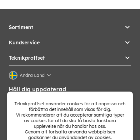
Sortiment
Kundservice
Teknikproffset
Ändra Land
Håll dig uppdaterad
Få de senaste nyheterna, hetaste erbjudandena och
Teknikproffset använder cookies för att anpassa och
bästa tipsen från oss direkt i din mejlkorg. Signa upp på
förbättra det innehåll som visas för dig.
vårt nyhetsbrev!
Vi rekommenderar att du accepterar samtliga typer
av cookies för att du ska få bästa tänkbara
upplevelse när du handlar hos oss.
OK
Genom att fortsätta använda webbplatsen
godkänner du användandet av cookies.