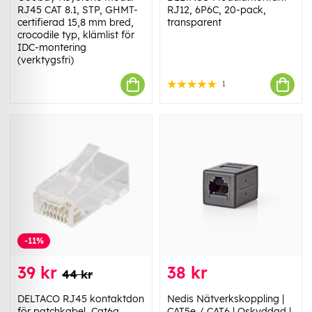
RJ45 CAT 8.1, STP, GHMT-
RJ12, 6P6C, 20-pack,
certifierad 15,8 mm bred,
transparent
crocodile typ, klämlist för
IDC-montering
(verktygsfri)
1
-11%
39 kr
38 kr
44 kr
DELTACO RJ45 kontaktdon
Nedis Nätverkskoppling |
för patchkabel, Cat6a,
CAT5e / CAT6 | Oskyddad |