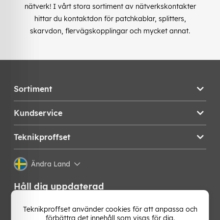
nätverk! I vårt stora sortiment av nätverkskontakter
hittar du kontaktdon för patchkablar, splitters,
skarvdon, flervägskopplingar och mycket annat.
Sortiment
Kundservice
Teknikproffset
Ändra Land
Håll dig uppdaterad
Få de senaste nyheterna, hetaste erbjudandena och
Teknikproffset använder cookies för att anpassa och
bästa tipsen från oss direkt i din mejlkorg. Signa upp på
förbättra det innehåll som visas för dig.