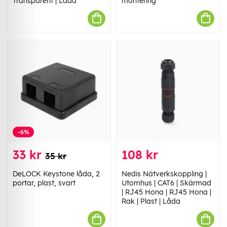
Transparent | Låda
montering
-6%
33 kr
108 kr
35 kr
DeLOCK Keystone låda, 2
Nedis Nätverkskoppling |
portar, plast, svart
Utomhus | CAT6 | Skärmad
| RJ45 Hona | RJ45 Hona |
Rak | Plast | Låda