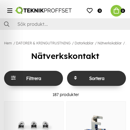
0
0
Hem
DATORER & KRINGUTRUSTNING
Datorkablar
Nätverkskablar
Ad
Nätverkskontakt
Filtrera
Sortera
187
produkter