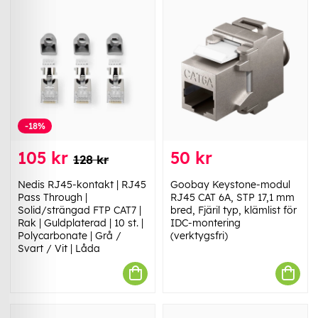
-18%
105 kr
50 kr
128 kr
Nedis RJ45-kontakt | RJ45
Goobay Keystone-modul
Pass Through |
RJ45 CAT 6A, STP 17,1 mm
Solid/strängad FTP CAT7 |
bred, Fjäril typ, klämlist för
Rak | Guldplaterad | 10 st. |
IDC-montering
Polycarbonate | Grå /
(verktygsfri)
Svart / Vit | Låda