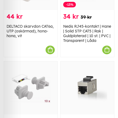
-13%
44 kr
34 kr
39 kr
DELTACO skarvdon CAT6a,
Nedis RJ45-kontakt | Hane
UTP (oskärmad), hona-
| Solid STP CAT5 | Rak |
hona, vit
Guldplaterad | 10 st. | PVC |
Transparent | Låda