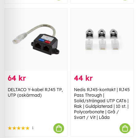
64 kr
44 kr
DELTACO Y-kabel RJ45 TP,
Nedis RJ45-kontakt | RJ45
UTP (oskärmad)
Pass Through |
Solid/strängad UTP CAT6 |
Rak | Guldplaterad | 10 st. |
Polycarbonate | Grå /
Svart / Vit | Låda
1