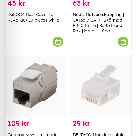
43 kr
63 kr
DeLOCK Dust Cover for
Nedis Nätverkskoppling |
RJ45 jack 10 pieces white
CAT6a / CAT7 | Skärmad |
RJ45 Hona | RJ45 Hona |
Rak | Metall | Låda
109 kr
29 kr
Goobay Keystone modul
DELTACO Modularkontakt