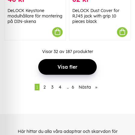
DeLOCK Keystone
DeLOCK Dust Cover for
modulhållare för montering
RJ45 jack with grip 10
på DIN-skena
pieces black
Visar
32
av
187
produkter
Visa fler
1
2
3
4
..
6
Nästa
»
Här hittar du alla våra adaptrar och skarvdon för