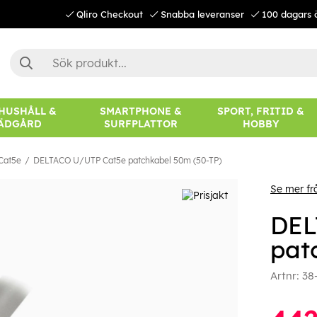
Qliro Checkout
Snabba leveranser
100 dagars 
 HUSHÅLL &
SMARTPHONE &
SPORT, FRITID &
ÄDGÅRD
SURFPLATTOR
HOBBY
Cat5e
DELTACO U/UTP Cat5e patchkabel 50m (50-TP)
Se mer f
DEL
pat
Artnr:
38