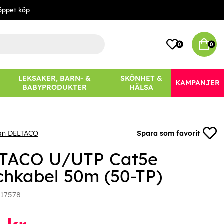
öppet köp
0
0
LEKSAKER, BARN- &
SKÖNHET &
KAMPANJER
BABYPRODUKTER
HÄLSA
rån DELTACO
Spara som favorit
TACO U/UTP Cat5e
chkabel 50m (50-TP)
-17578