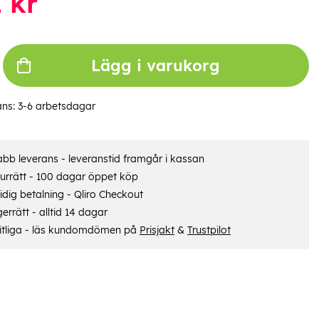
2
kr
Lägg i varukorg
ans:
3-6 arbetsdagar
bb leverans - leveranstid framgår i kassan
urrätt - 100 dagar öppet köp
dig betalning - Qliro Checkout
errätt - alltid 14 dagar
itliga - läs kundomdömen på
Prisjakt
&
Trustpilot