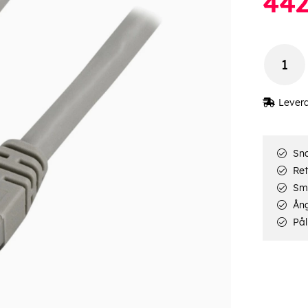
44
Lever
Sna
Ret
Smi
Ång
Pål