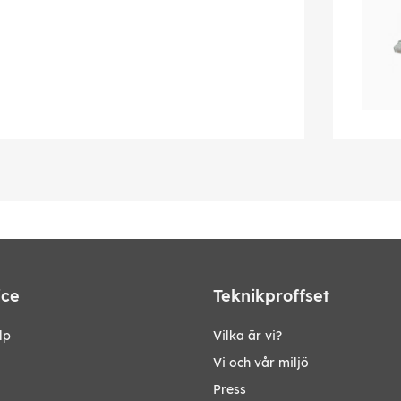
ice
Teknikproffset
lp
Vilka är vi?
Vi och vår miljö
Press