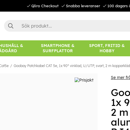
Qliro Checkout
Snabba leveranser
100 dagars 
 HUSHÅLL &
SMARTPHONE &
SPORT, FRITID &
ÄDGÅRD
SURFPLATTOR
HOBBY
Cat5e
Goobay Patchkabel CAT 5e, 1x 90° vinklad, U/UTP, svart, 2 m kopparklä
Se mer f
Goo
1x 9
2 m
alu