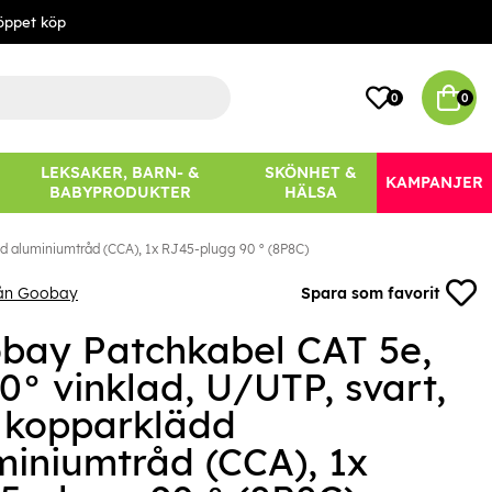
öppet köp
0
0
LEKSAKER, BARN- &
SKÖNHET &
KAMPANJER
BABYPRODUKTER
HÄLSA
dd aluminiumtråd (CCA), 1x RJ45-plugg 90 ° (8P8C)
rån Goobay
Spara som favorit
bay Patchkabel CAT 5e,
0° vinklad, U/UTP, svart,
 kopparklädd
miniumtråd (CCA), 1x