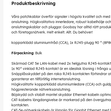
Produktbeskrivning
Våra patchkablar överför signaler i högsta kvalitet och med
anslutning. Högkvalitativa innerledare, robust kabelhölje 
anslutningskablar och pluggar. Goobay har alltid rätt produ
och företagsnätverk. Helt enkelt. Allt. Du behöver!
kopparklädd aluminiumtråd (CCA), 1x RJ45-plugg 90 ° (8P8
Förpackning
: Bulk
Skärmad CAT 5e LAN-kabel med 2x helgjutna RJ45-kontakte
1x 90° vinklad RJ45-kontakt är en idealisk lösning i trånga
Snäpplåsskyddet på den raka RJ45-kontakten förhindrar att s
garanterar en tillförlitlig internetanslutning.
Högkvalitativ kopparklädd aluminiumledare (CCA) och guldp
högpresterande nätverksanslutning.
Böjskydd och stabilt mantel skyddar Ethernet-kabeln optima
CAT-kabelns längdangivelse är markerad på den övergjutna
kontakten.
CAT-5e-nätverkskabeln är lämplig för Gigabit Ethernet med 