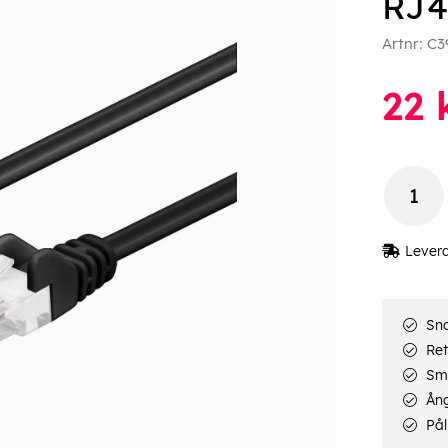
RJ4
Artnr:
C3
22
Lever
Sna
Ret
Smi
Ång
Pål