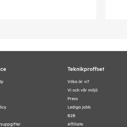
ice
Teknikproffset
lp
Vilka är vi?
Vi och vår miljö
Press
licy
Lediga jobb
B2B
tsuppgifter
Affiliate