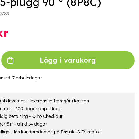
5-plugg 90 ° (8P8C)
9789
kr
Lägg i varukorg
ans:
4-7 arbetsdagar
bb leverans - leveranstid framgår i kassan
urrätt - 100 dagar öppet köp
dig betalning - Qliro Checkout
errätt - alltid 14 dagar
itliga - läs kundomdömen på
Prisjakt
&
Trustpilot