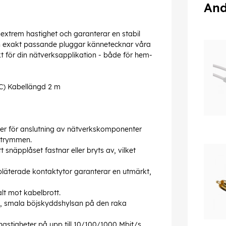
And
 extrem hastighet och garanterar en stabil
och exakt passande pluggar kännetecknar våra
kt för din nätverksapplikation - både för hem-
C) Kabellängd 2 m
r för anslutning av nätverkskomponenter
 utrymmen.
näpplåset fastnar eller bryts av, vilket
läterade kontaktytor garanterar en utmärkt,
lt mot kabelbrott.
, smala böjskyddshylsan på den raka
hastigheter på upp till 10/100/1000 Mbit/s