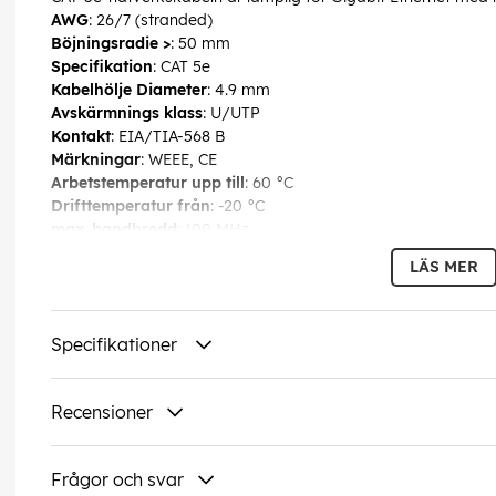
AWG
: 26/7 (stranded)
Böjningsradie >
: 50 mm
Specifikation
: CAT 5e
Kabelhölje Diameter
: 4.9 mm
Avskärmnings klass
: U/UTP
Kontakt
: EIA/TIA-568 B
Märkningar
: WEEE, CE
Arbetstemperatur upp till
: 60 °C
Drifttemperatur från
: -20 °C
max. bandbredd
: 100 MHz
Böjskydd
: tvåsidig
LÄS MER
Kabeltyp
: Rundkabel
Material kabelmantel
: PVC
Innerledare material
: CCA (kopparlaminerat aluminium)
Specifikationer
Anslutning, avskärmning
: nej
EAN:
4040849941726
Recensioner
Frågor och svar