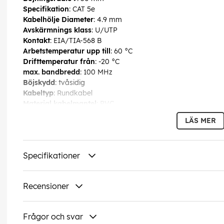
Specifikation
: CAT 5e
Kabelhölje Diameter
: 4.9 mm
Avskärmnings klass
: U/UTP
Kontakt
: EIA/TIA-568 B
Arbetstemperatur upp till
: 60 °C
Drifttemperatur från
: -20 °C
max. bandbredd
: 100 MHz
Böjskydd
: tvåsidig
Kabeltyp
: Rundkabel
Material kabelmantel
: PVC
Innerledare material
: CCA (kopparlaminerat aluminium)
LÄS MER
Anslutning, avskärmning
: nej
Anslutning, typ
: RJ45-plugg 90 ° (8P8C)
Specifikationer
EAN:
4040849960857
Recensioner
Frågor och svar