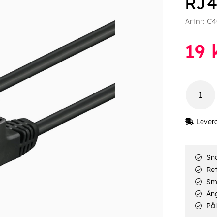
RJ4
Artnr:
C4
19
Lever
Sna
Ret
Smi
Ång
Pål