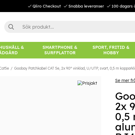
Qliro Checkout
Snabba leveranser
100 dagars 
 HUSHÅLL &
SMARTPHONE &
SPORT, FRITID &
ÄDGÅRD
SURFPLATTOR
HOBBY
Cat5e
Goobay Patchkabel CAT 5e, 2x 90° vinklad, U/UTP, svart, 0,5 m koppark
Se mer f
Goo
2x 9
0,5
alu