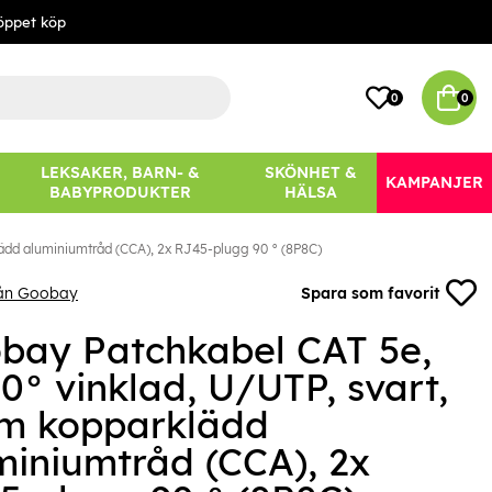
öppet köp
0
0
LEKSAKER, BARN- &
SKÖNHET &
KAMPANJER
BABYPRODUKTER
HÄLSA
lädd aluminiumtråd (CCA), 2x RJ45-plugg 90 ° (8P8C)
rån Goobay
Spara som favorit
bay Patchkabel CAT 5e,
0° vinklad, U/UTP, svart,
 m kopparklädd
miniumtråd (CCA), 2x