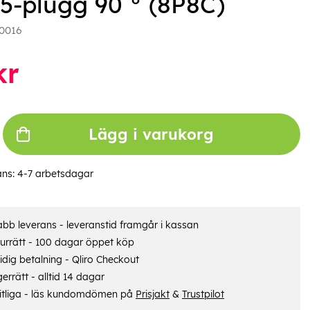
5-plugg 90 ° (8P8C)
0016
kr
Lägg i varukorg
ans:
4-7 arbetsdagar
bb leverans - leveranstid framgår i kassan
urrätt - 100 dagar öppet köp
dig betalning - Qliro Checkout
errätt - alltid 14 dagar
itliga - läs kundomdömen på
Prisjakt
&
Trustpilot