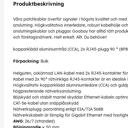
Produktbeskrivning
Våra patchkablar överför signaler i högsta kvalitet och med
anslutning. Högkvalitativa innerledare, robust kabelhölje 
anslutningskablar och pluggar. Goobay har alltid rätt produ
och företagsnätverk. Helt enkelt. Allt. Du behöver!
kopparklädd aluminiumtråd (CCA), 2x RJ45-plugg 90 ° (8P8
Förpackning
: Bulk
Helgjuten, oskärmad LAN-kabel med 2x RJ45-kontakter för
Kabel med 2x 90° rätvinkliga RJ45-kontakter är en idealisk 
Högkvalitativ kopparklädd aluminiumledare (CCA) och guldp
högpresterande nätverksanslutning.
Böjskydd och stabilt mantel skyddar Ethernet-kabeln optima
CAT-5e-kabel utan snäpplåsskydd
Nätverksplugg: parordning enligt EIA/TIA 568B
Nätverkskabeln är lämplig för Gigabit Ethernet med hastighe
AWG
: 26/7 (stranded)
Böjningsradie >
: 50 mm