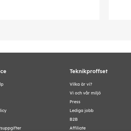
ice
Teknikproffset
lp
Vilka är vi?
Vi och vår miljö
Press
licy
Lediga jobb
B2B
tsuppgifter
Affiliate