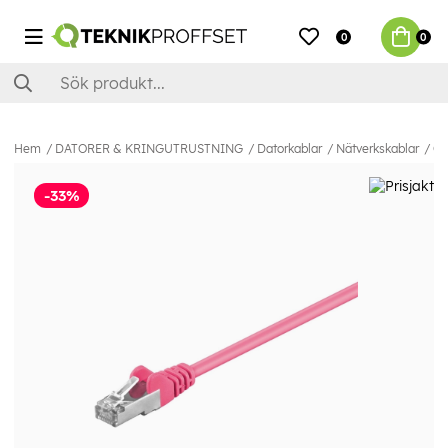
0
0
Hem
DATORER & KRINGUTRUSTNING
Datorkablar
Nätverkskablar
Ca
-33%