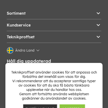
Sortiment
Kundservice
Teknikproffset
Ändra Land
Håll dig uppdaterad
Få de senaste nyheterna, hetaste erbjudandena och
Teknikproffset använder cookies för att anpassa och
bästa tipsen från oss direkt i din mejlkorg. Signa upp på
förbättra det innehåll som visas för dig.
vårt nyhetsbrev!
Vi rekommenderar att du accepterar samtliga typer
av cookies för att du ska få bästa tänkbara
upplevelse när du handlar hos oss.
OK
Genom att fortsätta använda webbplatsen
godkänner du användandet av cookies.