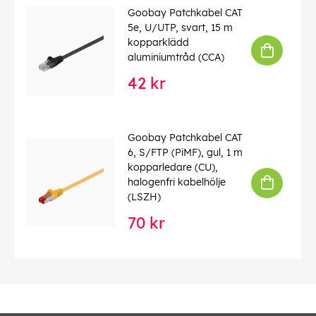
Goobay Patchkabel CAT
5e, U/UTP, svart, 15 m
kopparklädd
aluminiumtråd (CCA)
42 kr
Goobay Patchkabel CAT
6, S/FTP (PiMF), gul, 1 m
kopparledare (CU),
halogenfri kabelhölje
(LSZH)
70 kr