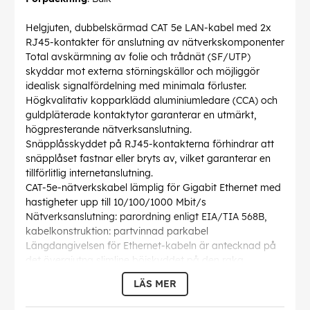
Helgjuten, dubbelskärmad CAT 5e LAN-kabel med 2x
RJ45-kontakter för anslutning av nätverkskomponenter
Total avskärmning av folie och trådnät (SF/UTP)
skyddar mot externa störningskällor och möjliggör
idealisk signalfördelning med minimala förluster.
Högkvalitativ kopparklädd aluminiumledare (CCA) och
guldpläterade kontaktytor garanterar en utmärkt,
högpresterande nätverksanslutning.
Snäpplåsskyddet på RJ45-kontakterna förhindrar att
snäpplåset fastnar eller bryts av, vilket garanterar en
tillförlitlig internetanslutning.
CAT-5e-nätverkskabel lämplig för Gigabit Ethernet med
hastigheter upp till 10/100/1000 Mbit/s
Nätverksanslutning: parordning enligt EIA/TIA 568B,
kabelkonstruktion: partvinnad parkabel
Längdangivelsen för Ethernet-kabeln är antecknad på
det övergjutna slimline böjskyddet på den raka
kontakten.
LÄS MER
AWG
: 26/7 (stranded)
Böjningsradie >
: 44.8 mm