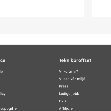
ice
Teknikproffset
lp
Vilka är vi?
Vi och vår miljö
Press
licy
Lediga jobb
B2B
tsuppgifter
Affiliate