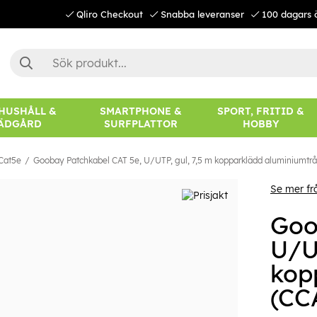
Qliro Checkout
Snabba leveranser
100 dagars 
 HUSHÅLL &
SMARTPHONE &
SPORT, FRITID &
ÄDGÅRD
SURFPLATTOR
HOBBY
Cat5e
Goobay Patchkabel CAT 5e, U/UTP, gul, 7,5 m kopparklädd aluminiumtr
Se mer f
Goo
U/U
kop
(CC