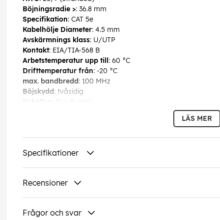
Böjningsradie >
: 36.8 mm
Specifikation
: CAT 5e
Kabelhölje Diameter
: 4.5 mm
Avskärmnings klass
: U/UTP
Kontakt
: EIA/TIA-568 B
Arbetstemperatur upp till
: 60 °C
Drifttemperatur från
: -20 °C
max. bandbredd
: 100 MHz
Böjskydd
: tvåsidig
Kabeltyp
: Rundkabel
Material kabelmantel
: PVC
LÄS MER
Innerledare material
: CCA (kopparlaminerat aluminium)
Anslutning, avskärmning
: nej
Anslutning, typ
: RJ45-kontakt (8P8C)
Specifikationer
EAN:
4040849683862
Recensioner
Frågor och svar