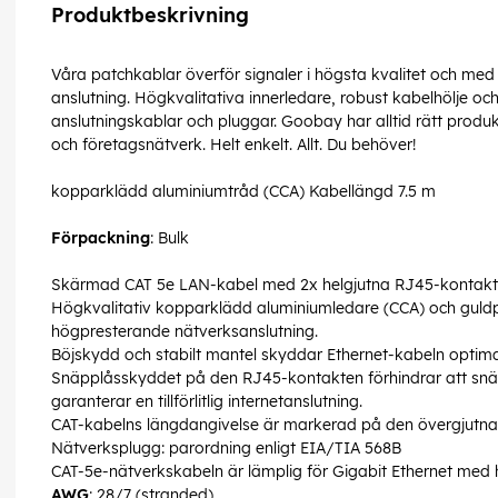
Produktbeskrivning
Våra patchkablar överför signaler i högsta kvalitet och med
anslutning. Högkvalitativa innerledare, robust kabelhölje 
anslutningskablar och pluggar. Goobay har alltid rätt produ
och företagsnätverk. Helt enkelt. Allt. Du behöver!
kopparklädd aluminiumtråd (CCA) Kabellängd 7.5 m
Förpackning
: Bulk
Skärmad CAT 5e LAN-kabel med 2x helgjutna RJ45-kontakte
Högkvalitativ kopparklädd aluminiumledare (CCA) och guldp
högpresterande nätverksanslutning.
Böjskydd och stabilt mantel skyddar Ethernet-kabeln optima
Snäpplåsskyddet på den RJ45-kontakten förhindrar att snäppl
garanterar en tillförlitlig internetanslutning.
CAT-kabelns längdangivelse är markerad på den övergjutna
Nätverksplugg: parordning enligt EIA/TIA 568B
CAT-5e-nätverkskabeln är lämplig för Gigabit Ethernet med 
AWG
: 28/7 (stranded)