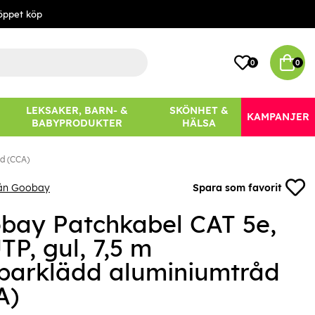
öppet köp
0
0
LEKSAKER, BARN- &
SKÖNHET &
KAMPANJER
BABYPRODUKTER
HÄLSA
åd (CCA)
rån Goobay
Spara som favorit
bay Patchkabel CAT 5e,
TP, gul, 7,5 m
parklädd aluminiumtråd
A)