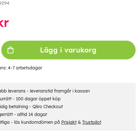
9294
kr
Lägg i varukorg
ans:
4-7 arbetsdagar
bb leverans - leveranstid framgår i kassan
urrätt - 100 dagar öppet köp
dig betalning - Qliro Checkout
errätt - alltid 14 dagar
itliga - läs kundomdömen på
Prisjakt
&
Trustpilot