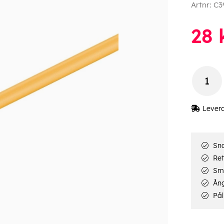
Artnr:
C3
28
Lever
Sna
Ret
Smi
Ång
Pål