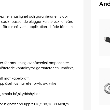
And
 extrem hastighet och garanterar en stabil
och exakt passande pluggar kännetecknar våra
kt för din nätverksapplikation - både för hem-
r för anslutning av nätverkskomponenter
läterade kontaktytor garanterar en utmärkt,
lt mot kabelbrott.
åset fastnar eller bryts av, vilket
, smala böjskyddshylsan.
hastigheter på upp till 10/100/1000 Mbit/s