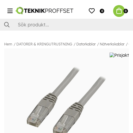
0
0
Hem
DATORER & KRINGUTRUSTNING
Datorkablar
Nätverkskablar
Ca