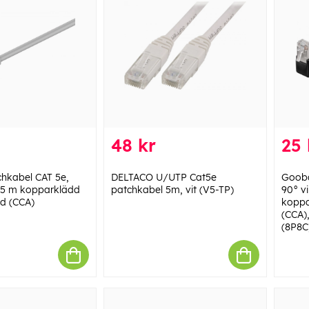
48 kr
25 
hkabel CAT 5e,
DELTACO U/UTP Cat5e
Gooba
15 m kopparklädd
patchkabel 5m, vit (V5-TP)
90° vi
d (CCA)
koppa
(CCA)
(8P8C