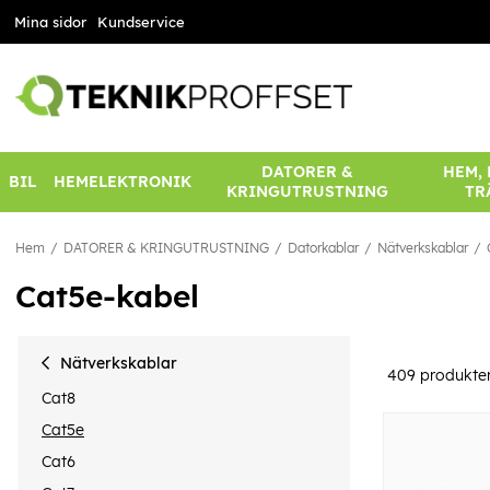
Mina sidor
Kundservice
DATORER &
HEM,
BIL
HEMELEKTRONIK
KRINGUTRUSTNING
TR
Hem
DATORER & KRINGUTRUSTNING
Datorkablar
Nätverkskablar
Cat5e-kabel
Nätverkskablar
409
produkte
Cat8
Cat5e
Cat6