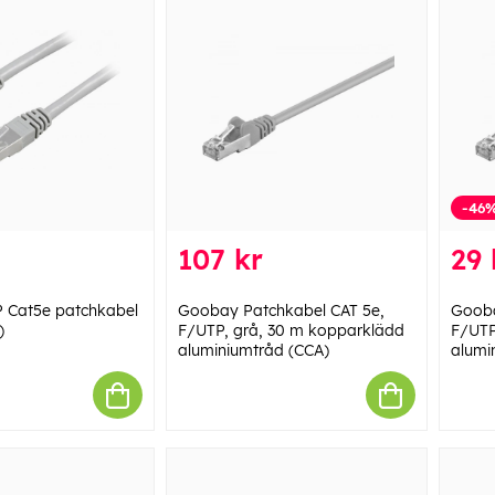
-46
107 kr
29 
 Cat5e patchkabel
Goobay Patchkabel CAT 5e,
Gooba
)
F/UTP, grå, 30 m kopparklädd
F/UTP
aluminiumtråd (CCA)
alumi