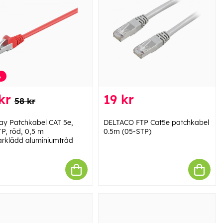
%
kr
19 kr
58 kr
y Patchkabel CAT 5e,
DELTACO FTP Cat5e patchkabel
P, röd, 0,5 m
0.5m (05-STP)
rklädd aluminiumtråd