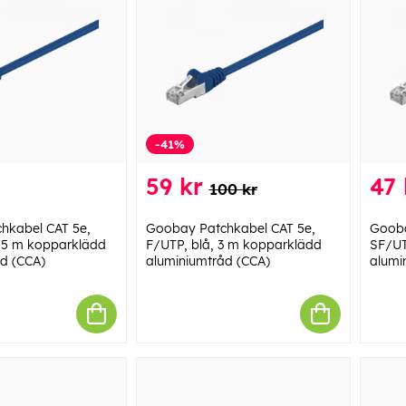
-41%
59 kr
47 
100 kr
hkabel CAT 5e,
Goobay Patchkabel CAT 5e,
Gooba
, 5 m kopparklädd
F/UTP, blå, 3 m kopparklädd
SF/UT
d (CCA)
aluminiumtråd (CCA)
alumi