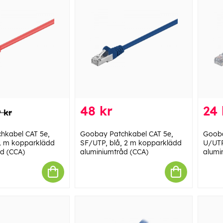
48 kr
24 
 kr
hkabel CAT 5e,
Goobay Patchkabel CAT 5e,
Gooba
 1 m kopparklädd
SF/UTP, blå, 2 m kopparklädd
U/UTP
d (CCA)
aluminiumtråd (CCA)
alumi