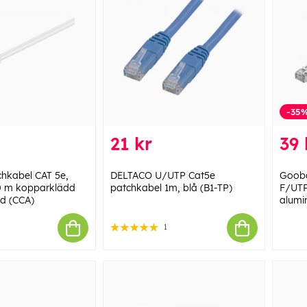
-35
21 kr
39 
hkabel CAT 5e,
DELTACO U/UTP Cat5e
Gooba
10 m kopparklädd
patchkabel 1m, blå (B1-TP)
F/UTP
d (CCA)
alumi
1