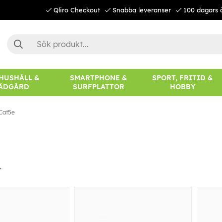
Qliro Checkout
Snabba leveranser
100 dagars 
 HUSHÅLL &
SMARTPHONE &
SPORT, FRITID &
ÄDGÅRD
SURFPLATTOR
HOBBY
Cat5e
r