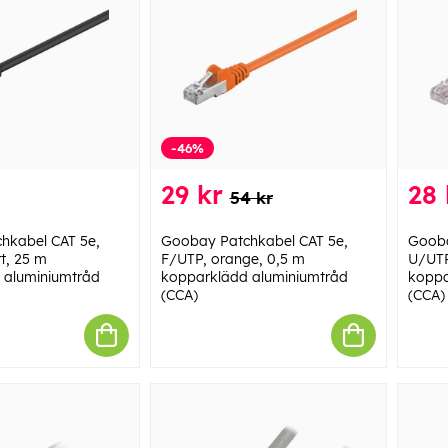
-46%
29 kr
28 
54 kr
hkabel CAT 5e,
Goobay Patchkabel CAT 5e,
Gooba
t, 25 m
F/UTP, orange, 0,5 m
U/UTP
 aluminiumtråd
kopparklädd aluminiumtråd
koppa
(CCA)
(CCA)