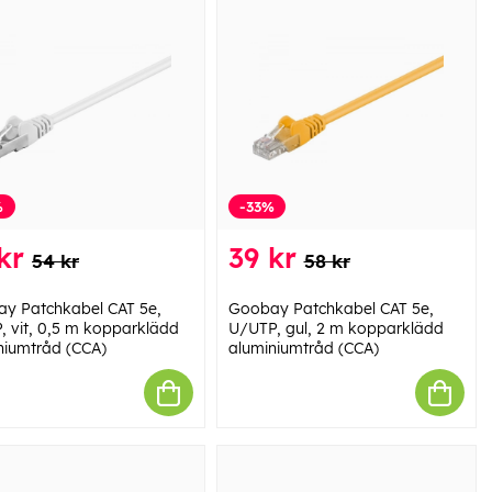
%
-33%
kr
39 kr
54 kr
58 kr
y Patchkabel CAT 5e,
Goobay Patchkabel CAT 5e,
, vit, 0,5 m kopparklädd
U/UTP, gul, 2 m kopparklädd
niumtråd (CCA)
aluminiumtråd (CCA)