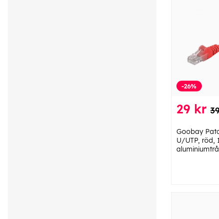
-26%
29 kr
39
Goobay Patc
U/UTP, röd,
aluminiumtrå