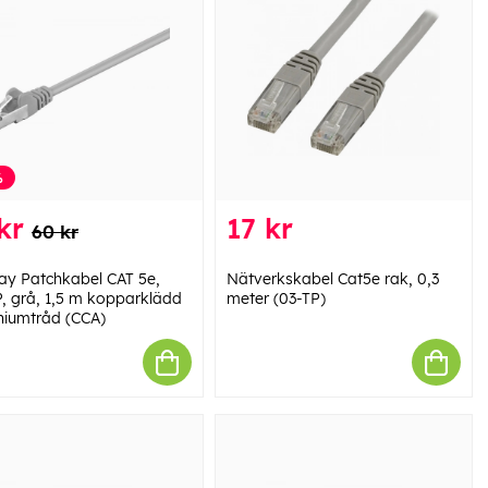
%
kr
17 kr
60 kr
y Patchkabel CAT 5e,
Nätverkskabel Cat5e rak, 0,3
, grå, 1,5 m kopparklädd
meter (03-TP)
niumtråd (CCA)