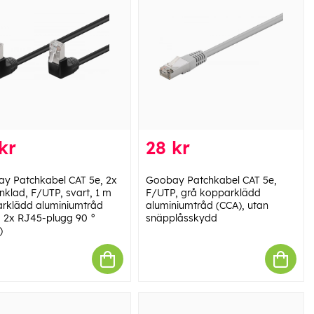
kr
28 kr
y Patchkabel CAT 5e, 2x
Goobay Patchkabel CAT 5e,
nklad, F/UTP, svart, 1 m
F/UTP, grå kopparklädd
rklädd aluminiumtråd
aluminiumtråd (CCA), utan
, 2x RJ45-plugg 90 °
snäpplåsskydd
)