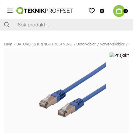
0
0
Hem
DATORER & KRINGUTRUSTNING
Datorkablar
Nätverkskablar
Ca